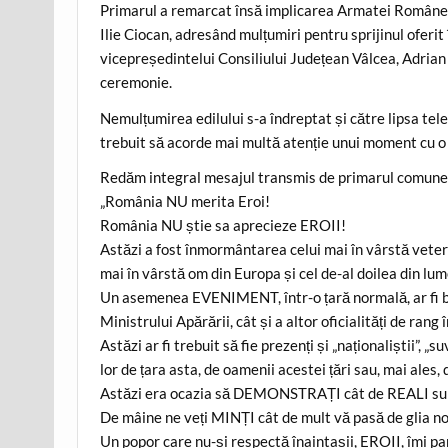
Primarul a remarcat însă implicarea Armatei Române, 
Ilie Ciocan, adresând mulțumiri pentru sprijinul ofer
vicepreședintelui Consiliului Județean Vâlcea, Adrian I
ceremonie.
Nemulțumirea edilului s-a îndreptat și către lipsa telev
trebuit să acorde mai multă atenție unui moment cu 
Redăm integral mesajul transmis de primarul comune
„România NU merita Eroi!
România NU știe sa aprecieze EROII!
Astăzi a fost înmormântarea celui mai în vârstă vetera
mai în vârstă om din Europa și cel de-al doilea din lum
Un asemenea EVENIMENT, într-o țară normală, ar fi ben
Ministrului Apărării, cât și a altor oficialități de rang î
Astăzi ar fi trebuit să fie prezenți și „naționaliștii”, 
lor de țara asta, de oamenii acestei țări sau, mai al
Astăzi era ocazia să DEMONSTRAȚI cât de REALI sunt
De mâine ne veți MINȚI cât de mult vă pasă de glia no
Un popor care nu-și respectă înaintașii, EROII, îmi pa