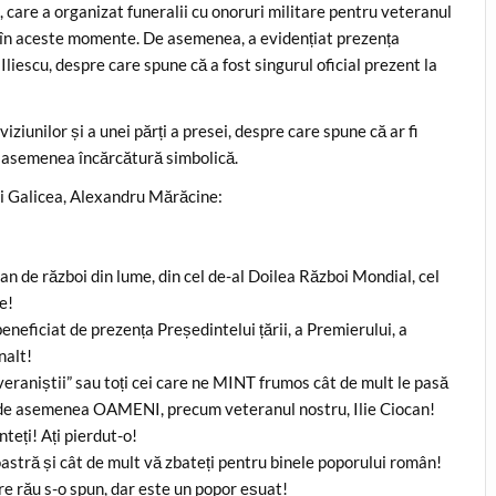
care a organizat funeralii cu onoruri militare pentru veteranul
it în aceste momente. De asemenea, a evidențiat prezența
liescu, despre care spune că a fost singurul oficial prezent la
iziunilor și a unei părți a presei, despre care spune că ar fi
o asemenea încărcătură simbolică.
i Galicea, Alexandru Mărăcine:
n de război din lume, din cel de-al Doilea Război Mondial, cel
e!
eficiat de prezența Președintelui țării, a Premierului, a
nalt!
„suveraniștii” sau toți cei care ne MINT frumos cât de mult le pasă
es, de asemenea OAMENI, precum veteranul nostru, Ilie Ciocan!
eți! Ați pierdut-o!
astră și cât de mult vă zbateți pentru binele poporului român!
re rău s-o spun, dar este un popor eșuat!