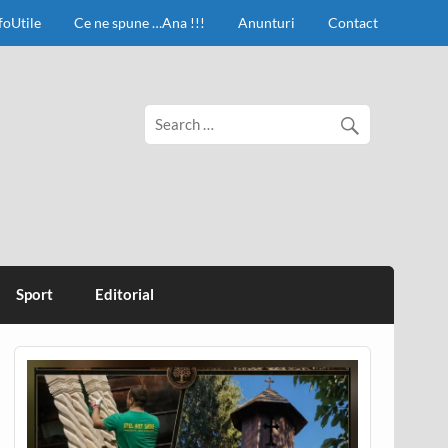
foUtile
Ce ne spune …Ana !!!
Anunturi
Contact
Sport
Editorial