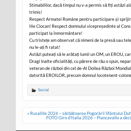
Stimabililor, dacă timpul nu v-a permis să fiți astăzi 
trimis!
Respect Armatei Române pentru participare și sprijin
Ilie Ciocan! Respect domnului vicepreședinte al Consili
participat la înmormântare!
Cu tristețe am observat că nimeni de la presă sau tel
nu le-ați fi ratat!
Astăzi puteați să le arătați lumii un OM, un EROU, ca
Dragi înalte oficialități, cu părere de rău o spun, n
veteran de război din cel de-Al Doilea Război Mondial 
datorită EROILOR, precum domnul locotenent-colonel 
Social
Post
« Rusaliile 2026 – sărbătoarea Pogorârii Sfântului Duh. 
navigation
FOTO Giro d’Italia 2026 – Piancavallo a deci