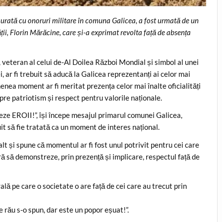
urată cu onoruri militare în comuna Galicea, a fost urmată de un
ții, Florin Mărăcine, care și-a exprimat revolta față de absența
, veteran al celui de-Al Doilea Război Mondial și simbol al unei
ei, ar fi trebuit să aducă la Galicea reprezentanți ai celor mai
emenea moment ar fi meritat prezența celor mai înalte oficialități
pre patriotism și respect pentru valorile naționale.
ze EROII!”, își începe mesajul primarul comunei Galicea,
t să fie tratată ca un moment de interes național.
alt și spune că momentul ar fi fost unul potrivit pentru cei care
să demonstreze, prin prezență și implicare, respectul față de
ală pe care o societate o are față de cei care au trecut prin
e rău s-o spun, dar este un popor eșuat!”.