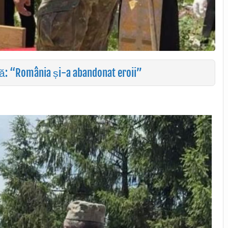
ză: “România și-a abandonat eroii”