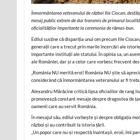
Înmormântarea veteranului de război Ilie Ciocan, desfăș
mesaj public extrem de dur transmis de primarul localită
oficialităților importante la ceremonia de rămas-bun.
Edilul susține că dispariția unui om precum Ilie Ciocan
generații care a trecut prin marile încercări ale istori
importante instituții ale statului. În opinia sa, un as
ale României, dar și a celor care vorbesc frecvent des
„România NU merită eroi! România NU știe să aprecie
considerând că înmormântarea veteranului ar fi trebui
Alexandru Mărăcine critică lipsa oficialilor de rang în
promovează constant mesaje despre dragostea de țară 
oamenii care au servit România.
În mesajul său, edilul vorbește și despre obligația mor
război și au contribuit la istoria țării.
„Un popor care nu-și respectă înaintașii, eroii, îmi par