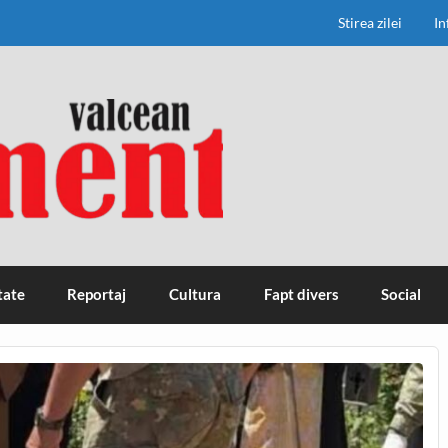
Stirea zilei
In
tate
Reportaj
Cultura
Fapt divers
Social