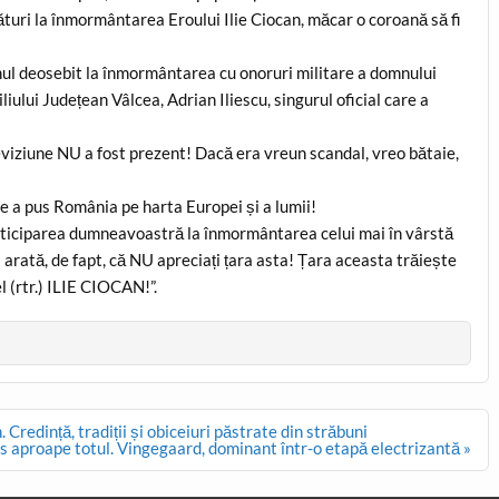
alături la înmormântarea Eroului Ilie Ciocan, măcar o coroană să fi
ul deosebit la înmormântarea cu onoruri militare a domnului
ului Județean Vâlcea, Adrian Iliescu, singurul oficial care a
eviziune NU a fost prezent! Dacă era vreun scandal, vreo bătaie,
re a pus România pe harta Europei și a lumii!
eparticiparea dumneavoastră la înmormântarea celui mai în vârstă
arată, de fapt, că NU apreciați țara asta! Țara aceasta trăiește
(rtr.) ILIE CIOCAN!”.
Credință, tradiții și obiceiuri păstrate din străbuni
s aproape totul. Vingegaard, dominant într-o etapă electrizantă »