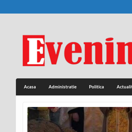
Skip
to
content
Eveniment Valcean
Acasa
Administratie
Politica
Actuali