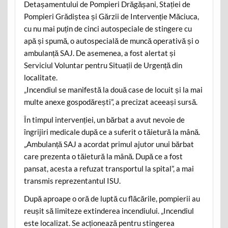
Detașamentului de Pompieri Drăgășani, Stației de
Pompieri Grădiștea și Gărzii de Intervenție Măciuca,
cu nu mai puțin de cinci autospeciale de stingere cu
apă și spumă, o autospecială de muncă operativă și o
ambulanță SAJ. De asemenea, a fost alertat și
Serviciul Voluntar pentru Situații de Urgență din
localitate.
„Incendiul se manifestă la două case de locuit și la mai
multe anexe gospodărești”, a precizat aceeași sursă.
În timpul intervenției, un bărbat a avut nevoie de
îngrijiri medicale după ce a suferit o tăietură la mână.
„Ambulanță SAJ a acordat primul ajutor unui bărbat
care prezenta o tăietură la mână. După ce a fost
pansat, acesta a refuzat transportul la spital”, a mai
transmis reprezentantul ISU.
După aproape o oră de luptă cu flăcările, pompierii au
reușit să limiteze extinderea incendiului. „Incendiul
este localizat. Se acționează pentru stingerea