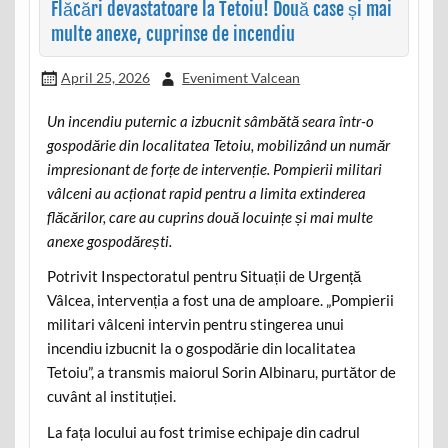
Flăcări devastatoare la Tetoiu! Două case și mai
multe anexe, cuprinse de incendiu
April 25, 2026
Eveniment Valcean
Un incendiu puternic a izbucnit sâmbătă seara într-o
gospodărie din localitatea Tetoiu, mobilizând un număr
impresionant de forțe de intervenție. Pompierii militari
vâlceni au acționat rapid pentru a limita extinderea
flăcărilor, care au cuprins două locuințe și mai multe
anexe gospodărești.
Potrivit Inspectoratul pentru Situații de Urgență
Vâlcea, intervenția a fost una de amploare. „Pompierii
militari vâlceni intervin pentru stingerea unui
incendiu izbucnit la o gospodărie din localitatea
Tetoiu”, a transmis maiorul Sorin Albinaru, purtător de
cuvânt al instituției.
La fața locului au fost trimise echipaje din cadrul