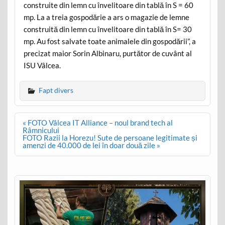
construite din lemn cu învelitoare din tablă în S = 60
mp. La a treia gospodărie a ars o magazie de lemne
construită din lemn cu învelitoare din tablă în S= 30
mp. Au fost salvate toate animalele din gospodării”, a
precizat maior Sorin Albinaru, purtător de cuvânt al
ISU Vâlcea.
Fapt divers
Post
« FOTO Vâlcea IT Alliance – noul brand tech al
navigation
Râmnicului
FOTO Razii la Horezu! Sute de persoane legitimate și
amenzi de 40.000 de lei în doar două zile »