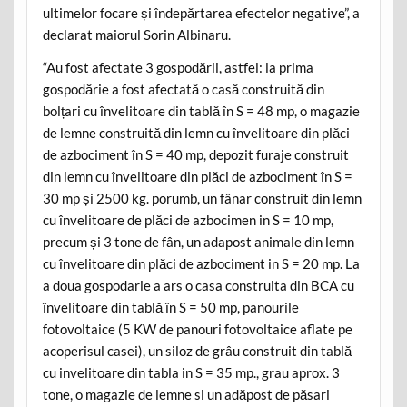
ultimelor focare și îndepărtarea efectelor negative”, a
declarat maiorul Sorin Albinaru.
“Au fost afectate 3 gospodării, astfel: la prima
gospodărie a fost afectată o casă construită din
bolțari cu învelitoare din tablă în S = 48 mp, o magazie
de lemne construită din lemn cu învelitoare din plăci
de azbociment în S = 40 mp, depozit furaje construit
din lemn cu învelitoare din plăci de azbociment în S =
30 mp și 2500 kg. porumb, un fânar construit din lemn
cu învelitoare de plăci de azbocimen in S = 10 mp,
precum și 3 tone de fân, un adapost animale din lemn
cu învelitoare din plăci de azbociment in S = 20 mp. La
a doua gospodarie a ars o casa construita din BCA cu
învelitoare din tablă în S = 50 mp, panourile
fotovoltaice (5 KW de panouri fotovoltaice aflate pe
acoperisul casei), un siloz de grâu construit din tablă
cu invelitoare din tabla in S = 35 mp., grau aprox. 3
tone, o magazie de lemne si un adăpost de păsari