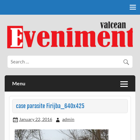
Skip
to
content
Eveniment Valcean
Menu
case parasite Firijba_640x425
January 22, 2016
admin