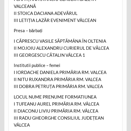
VALCEANĂ
II STOICA DACIANA ADEVĂRUL
III LETIȚIA LAZĂR EVENIMENT VÂLCEAN
Presa – bărbați
I CĂPRESCU VASILE SĂPTĂMÂNA ÎN OLTENIA
II MOJOIU ALEXANDRU CURIERUL DE VĂLCEA
III GEORGESCU CĂTALIN VÂLCEA 1
Institutii publice – femei
I IORDACHE DANIELA PRIMĂRIA RM. VALCEA
II NITU RUXANDRA PRIMĂRIA RM. VALCEA
III DOBRA PETRUȚA PRIMĂRIA RM. VALCEA
LOCUL NUME PRENUME FORMATIUNEA
I TUFEANU AUREL PRIMĂRIA RM. VÂLCEA
II DIACONU LIVIU PRIMĂRIA RM. VÂLCEA
III RADU GHEORGHE CONSILIUL JUDEȚEAN
VÂLCEA