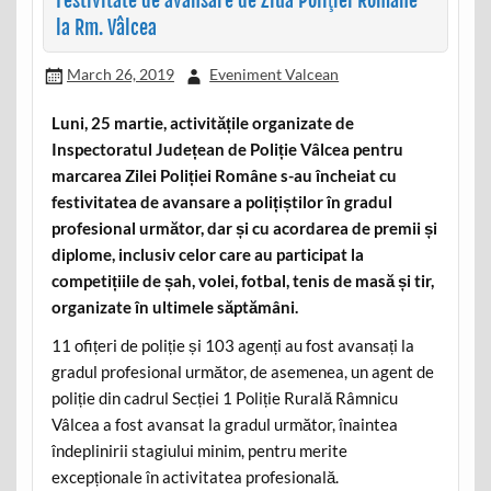
Festivitate de avansare de Ziua Poliţiei Române
la Rm. Vâlcea
March 26, 2019
Eveniment Valcean
Luni, 25 martie, activitățile organizate de
Inspectoratul Județean de Poliție Vâlcea pentru
marcarea Zilei Poliției Române s-au încheiat cu
festivitatea de avansare a polițiștilor în gradul
profesional următor, dar și cu acordarea de premii și
diplome, inclusiv celor care au participat la
competițiile de șah, volei, fotbal, tenis de masă și tir,
organizate în ultimele săptămâni.
11 ofițeri de poliție și 103 agenți au fost avansați la
gradul profesional următor, de asemenea, un agent de
poliție din cadrul Secției 1 Poliție Rurală Râmnicu
Vâlcea a fost avansat la gradul următor, înaintea
îndeplinirii stagiului minim, pentru merite
excepționale în activitatea profesională.