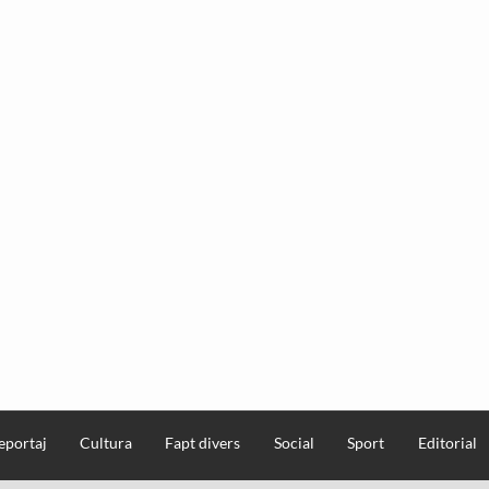
eportaj
Cultura
Fapt divers
Social
Sport
Editorial