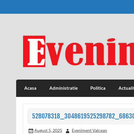
Skip
to
content
Eveniment Valcean
Acasa
Administratie
Politica
Actuali
528078318_3048619525298782_6863
August 5, 2025
Eveniment Valcean