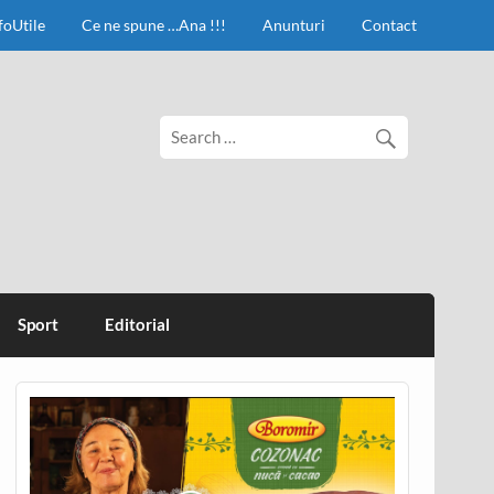
foUtile
Ce ne spune …Ana !!!
Anunturi
Contact
Sport
Editorial