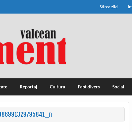
Stirea zilei
In
tate
Reportaj
Cultura
Fapt divers
Social
086991329795841_n