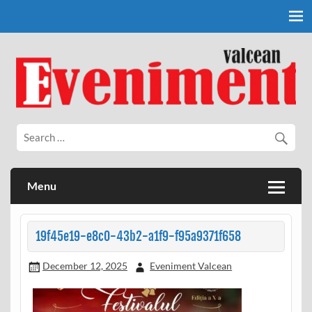
Skip
to
content
Eveniment Valcean
Menu
19f45e19-e8c0-43b2-a1f9-f95a9371f658
December 12, 2025
Eveniment Valcean