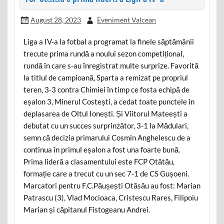
August 28, 2023
Eveniment Valcean
Liga a IV-a la fotbal a programat la finele săptămânii
trecute prima rundă a noului sezon competițional,
rundă în care s-au înregistrat multe surprize. Favorită
la titlul de campioană, Sparta a remizat pe propriul
teren, 3-3 contra Chimiei în timp ce fosta echipă de
eșalon 3, Minerul Costești, a cedat toate punctele în
deplasarea de Oltul Ionești. Și Viitorul Mateești a
debutat cu un succes surprinzător, 3-1 la Mădulari,
semn că decizia primarului Cosmin Anghelescu de a
continua în primul eșalon a fost una foarte bună.
Prima lideră a clasamentului este FCP Otătău,
formație care a trecut cu un sec 7-1 de CS Gușoeni.
Marcatori pentru F.C.Păușești Otăsău au fost: Marian
Patrascu (3), Vlad Mocioaca, Cristescu Rares, Filipoiu
Marian și căpitanul Fistogeanu Andrei.