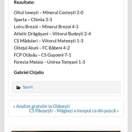
Rezultate:
Oltul Ionești – Minerul Costești 2-0
Sparta – Chimia 3-3
Lotru Brezoi – Minerul Brezoi 4-1
Atletic Drăgășani – Viitorul Budești 2-4
CS Mădulari – Viitorul Mateești 1-3
Oltețul Aluni – FC Băbeni 4-2
FCP Otăsău – CS Gușoeni 7-1
Foresta Malaia – Unirea Tomșani 1-3
Gabriel Cîrjaliu
Sport
Post
« Analize gratuite la Olănești
navigation
CS Păușești – Măglași a început ca din pușcă »