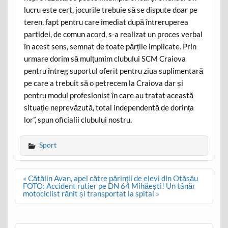
lucru este cert, jocurile trebuie să se dispute doar pe
teren, fapt pentru care imediat după întreruperea
partidei, de comun acord, s-a realizat un proces verbal
în acest sens, semnat de toate părțile implicate. Prin
urmare dorim să mulțumim clubului SCM Craiova
pentru întreg suportul oferit pentru ziua suplimentară
pe care a trebuit să o petrecem la Craiova dar și
pentru modul profesionist în care au tratat această
situație neprevăzută, total independentă de dorința
lor”, spun oficialii clubului nostru.
Sport
Post
« Cătălin Avan, apel către părinții de elevi din Otăsău
navigation
FOTO: Accident rutier pe DN 64 Mihăești! Un tânăr
motociclist rănit și transportat la spital »