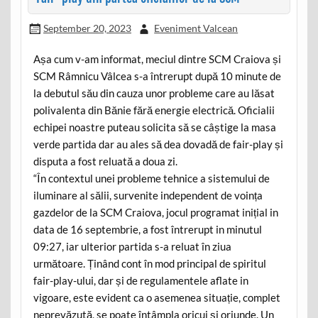
September 20, 2023
Eveniment Valcean
Așa cum v-am informat, meciul dintre SCM Craiova și
SCM Râmnicu Vâlcea s-a întrerupt după 10 minute de
la debutul său din cauza unor probleme care au lăsat
polivalenta din Bănie fără energie electrică. Oficialii
echipei noastre puteau solicita să se câștige la masa
verde partida dar au ales să dea dovadă de fair-play și
disputa a fost reluată a doua zi.
“În contextul unei probleme tehnice a sistemului de
iluminare al sălii, survenite independent de voința
gazdelor de la SCM Craiova, jocul programat inițial in
data de 16 septembrie, a fost întrerupt in minutul
09:27, iar ulterior partida s-a reluat în ziua
următoare. Ținând cont în mod principal de spiritul
fair-play-ului, dar și de regulamentele aflate in
vigoare, este evident ca o asemenea situație, complet
neprevăzută, se poate întâmpla oricui și oriunde. Un