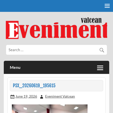
Skip
to
content
Eveniment Valcean
Menu
PSX_20260619_195615
June 19, 2026
Eveniment Valcean