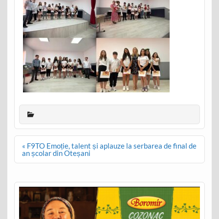
Post
« F9TO Emoție, talent și aplauze la serbarea de final de
navigation
an școlar din Oteșani