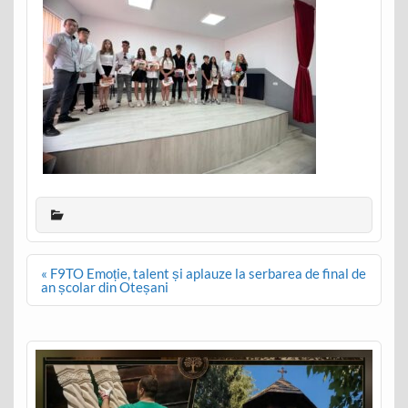
Post
« F9TO Emoție, talent și aplauze la serbarea de final de
navigation
an școlar din Oteșani