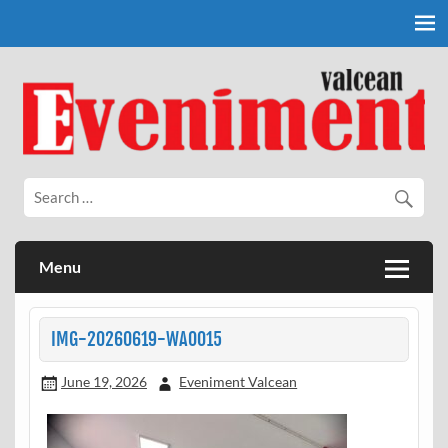
Skip
to
content
Eveniment Valcean
Menu
IMG-20260619-WA0015
June 19, 2026
Eveniment Valcean