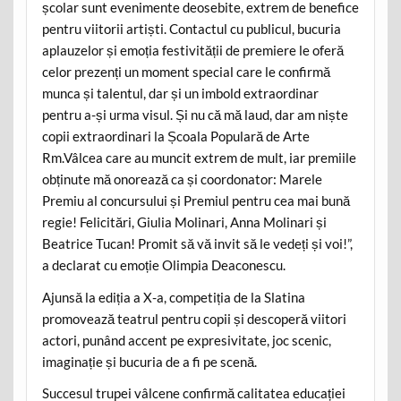
școlar sunt evenimente deosebite, extrem de benefice
pentru viitorii artiști. Contactul cu publicul, bucuria
aplauzelor și emoția festivității de premiere le oferă
celor prezenți un moment special care le confirmă
munca și talentul, dar și un imbold extraordinar
pentru a-și urma visul. Și nu că mă laud, dar am niște
copii extraordinari la Școala Populară de Arte
Rm.Vâlcea care au muncit extrem de mult, iar premiile
obținute mă onorează ca și coordonator: Marele
Premiu al concursului și Premiul pentru cea mai bună
regie! Felicitări, Giulia Molinari, Anna Molinari și
Beatrice Tucan! Promit să vă invit să le vedeți și voi!”,
a declarat cu emoție Olimpia Deaconescu.
Ajunsă la ediția a X-a, competiția de la Slatina
promovează teatrul pentru copii și descoperă viitori
actori, punând accent pe expresivitate, joc scenic,
imaginație și bucuria de a fi pe scenă.
Succesul trupei vâlcene confirmă calitatea educației