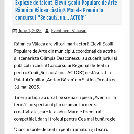
Explozie de talent! Elevii Școlii Populare de Arte
Râmnicu Vâlcea câștigă Marele Premiu la
concursul “Se caută un… ACTOR”
June 1, 2025
Eveniment Valcean
Râmnicu Vâlcea are viitori mari actori! Elevii Școlii
Populare de Arte din municipiu, coordonați de actrița
și scenarista Olimpia Deaconescu, au cucerit juriul și
publicul în cadrul Concursului Regional de Teatru
pentru Copii „Se caută un… ACTOR”, desfășurat la
Palatul Copiilor „Adrian Băran” din Slatina, în data de
31 mai 2025.
Tinerii artiști au urcat pe scenă cu piesa „Aventuri la
fermă”, un spectacol plin de umor, farmec și
creativitate, care le-a adus Marele Premiu al
competiției, dar și trofeul pentru Cea mai bună regie.
“Concursurile de teatru pentru amatori și teatru