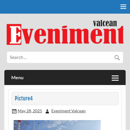
Skip
to
content
Eveniment Valcean
Menu
Picture4
May 28, 2025
Eveniment Valcean