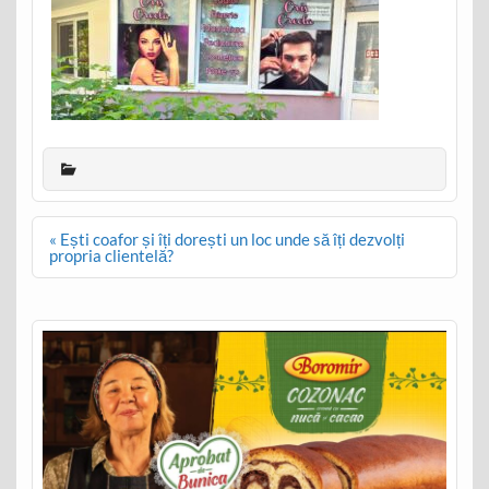
Post
« Ești coafor și îți dorești un loc unde să îți dezvolți
navigation
propria clientelă?