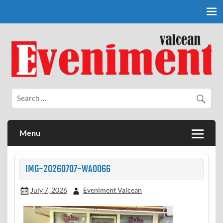
Skip
to
content
Eveniment Valcean
Menu
IMG-20260707-WA0066
July 7, 2026
Eveniment Valcean