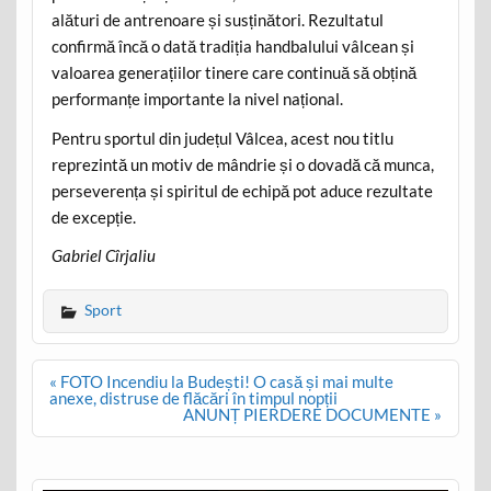
alături de antrenoare și susținători. Rezultatul
confirmă încă o dată tradiția handbalului vâlcean și
valoarea generațiilor tinere care continuă să obțină
performanțe importante la nivel național.
Pentru sportul din județul Vâlcea, acest nou titlu
reprezintă un motiv de mândrie și o dovadă că munca,
perseverența și spiritul de echipă pot aduce rezultate
de excepție.
Gabriel Cîrjaliu
Sport
Post
« FOTO Incendiu la Budești! O casă și mai multe
navigation
anexe, distruse de flăcări în timpul nopții
ANUNȚ PIERDERE DOCUMENTE »