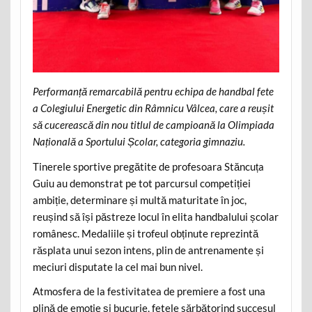
Performanță remarcabilă pentru echipa de handbal fete
a Colegiului Energetic din Râmnicu Vâlcea, care a reușit
să cucerească din nou titlul de campioană la Olimpiada
Națională a Sportului Școlar, categoria gimnaziu.
Tinerele sportive pregătite de profesoara Stăncuța
Guiu au demonstrat pe tot parcursul competiției
ambiție, determinare și multă maturitate în joc,
reușind să își păstreze locul în elita handbalului școlar
românesc. Medaliile și trofeul obținute reprezintă
răsplata unui sezon intens, plin de antrenamente și
meciuri disputate la cel mai bun nivel.
Atmosfera de la festivitatea de premiere a fost una
plină de emoție și bucurie, fetele sărbătorind succesul