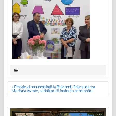
Post
« Emoție și recunoștință la Bujoreni! Educatoarea
navigation
Mariana Avram, sărbătorită înaintea pensionării