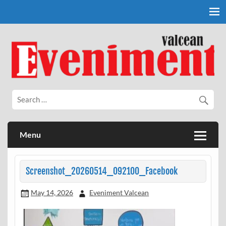
Skip
to
content
Eveniment Valcean
Menu
Screenshot_20260514_092100_Facebook
May 14, 2026
Eveniment Valcean