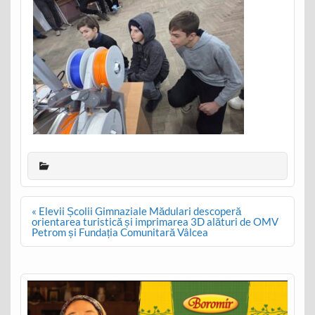
Post
« Elevii Școlii Gimnaziale Mădulari descoperă
navigation
orientarea turistică și imprimarea 3D alături de OMV
Petrom și Fundația Comunitară Vâlcea