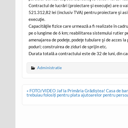
Contractul de lucrări (proiectare şi execuţie) are o va
521.312,82 lei (inclusiv TVA) pentru proiectare şi as
execuţie.
Capacităţile fizice care urmează a fi realizate în cadr
pe o lungime de 6 km; reabilitarea sistemului rutier p
amenajarea de podeţe, podeţe tubulare şi de acces la 
poduri; construirea de ziduri de sprijin etc.
Durata totală a contractului este de 32 de luni, din ca
Administratie
Post
« FOTO/VIDEO Jaf la Primăria Grădiștea! Casa de bani a
navigation
trebuiau folosiți pentru plata ajutoarelor pentru pers