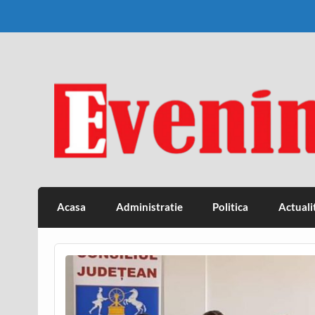
Skip
to
content
Eveniment Valcean
Acasa
Administratie
Politica
Actuali