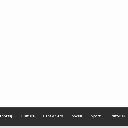
eportaj
Cultura
Fapt divers
Social
Sport
Editorial