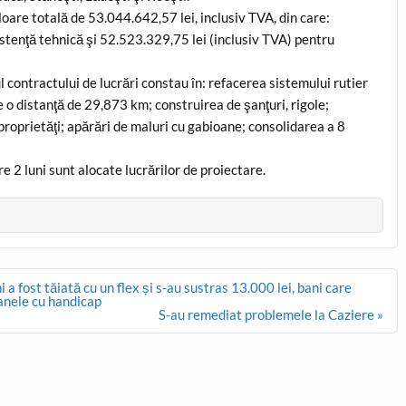
loare totală de 53.044.642,57 lei, inclusiv TVA, din care:
istenţă tehnică şi 52.523.329,75 lei (inclusiv TVA) pentru
ul contractului de lucrări constau în: refacerea sistemului rutier
e o distanţă de 29,873 km; construirea de şanţuri, rigole;
proprietăţi; apărări de maluri cu gabioane; consolidarea a 8
re 2 luni sunt alocate lucrărilor de proiectare.
 fost tăiată cu un flex și s-au sustras 13.000 lei, bani care
oanele cu handicap
S-au remediat problemele la Caziere »