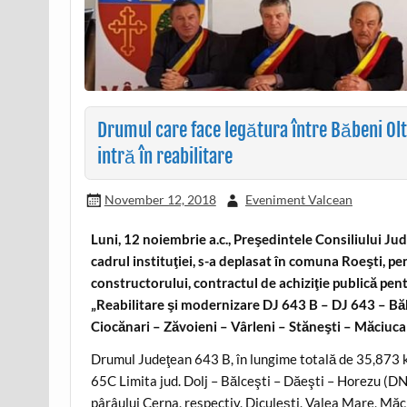
Drumul care face legătura între Băbeni O
intră în reabilitare
November 12, 2018
Eveniment Valcean
Luni, 12 noiembrie a.c., Preşedintele Consiliului Ju
cadrul instituţiei, s-a deplasat în comuna Roeşti, pe
constructorului, contractul de achiziţie publică pentr
„Reabilitare şi modernizare DJ 643 B – DJ 643 – Bă
Ciocănari – Zăvoieni – Vârleni – Stăneşti – Măciuca
Drumul Judeţean 643 B, în lungime totală de 35,873 
65C Limita jud. Dolj – Bălceşti – Dăeşti – Horezu (DN
pârâului Cerna, respectiv, Diculeşti, Valea Mare, Măci