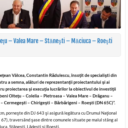
lteţu – Valea Mare – Stăneşti – Măciuca – Roeşti
deţean Vâlcea, Constantin Rădulescu, însoţit de specialişti din
ntru a semna, alături de reprezentanţii proiectantului şi ai
u proiectarea şi execuţia lucrărilor la obiectivul de investiţii
beni Olteţu – Colelia – Pietroasa – Valea Mare – Drăganu –
 – Cermegeşti – Chirigeşti – Bărbărigeni – Roeşti (DN 65C)”.
km, porneşte din DJ 643 şi asigură legătura cu Drumul Naţional
 67), traversând şase dintre comunele situate pe malul stâng al
uca, Stăneşti, Lădeşti şi Roeşti.