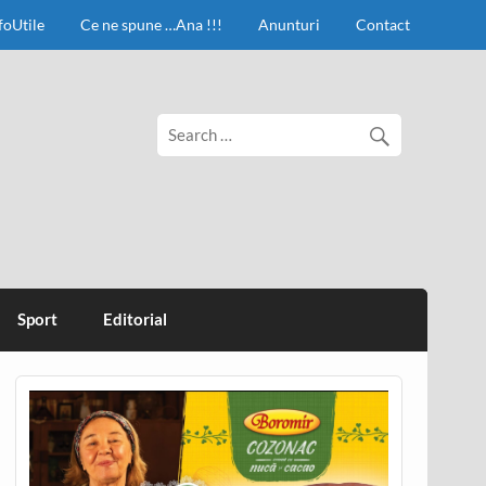
foUtile
Ce ne spune …Ana !!!
Anunturi
Contact
Sport
Editorial