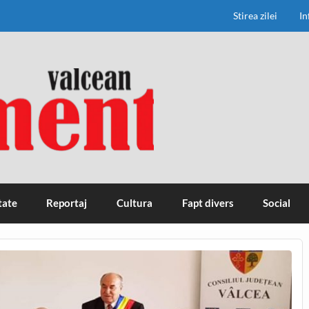
Stirea zilei
In
tate
Reportaj
Cultura
Fapt divers
Social