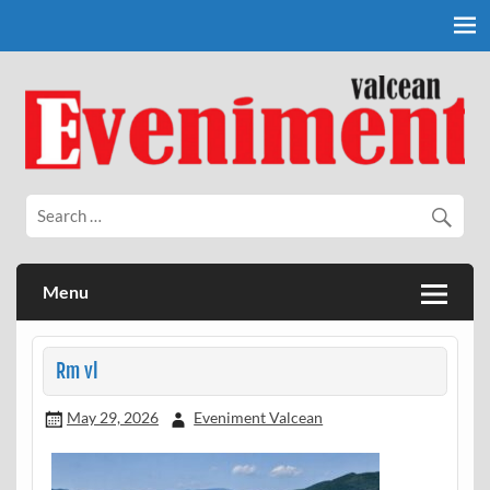
Skip
to
content
Eveniment Valcean
Menu
Rm vl
May 29, 2026
Eveniment Valcean