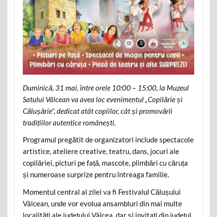
Duminică, 31 mai, între orele 10:00 – 15:00, la Muzeul
Satului Vâlcean va avea loc evenimentul „Copilărie și
Călușărie”, dedicat atât copiilor, cât și promovării
tradițiilor autentice românești.
Programul pregătit de organizatori include spectacole
artistice, ateliere creative, teatru, dans, jocuri ale
copilăriei, picturi pe față, mascote, plimbări cu căruța
și numeroase surprize pentru întreaga familie.
Momentul central al zilei va fi Festivalul Călușului
Vâlcean, unde vor evolua ansambluri din mai multe
localități ale județului Vâlcea, dar și invitați din județul