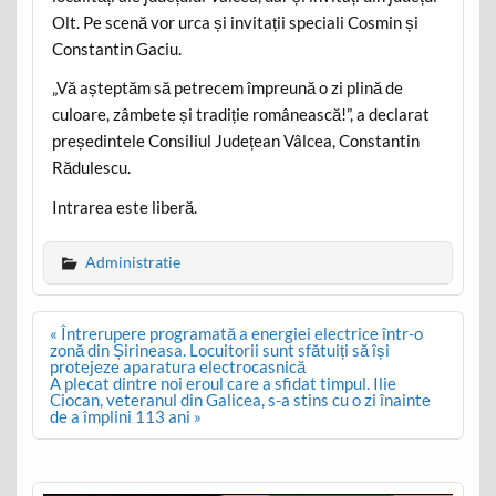
Olt. Pe scenă vor urca și invitații speciali Cosmin și
Constantin Gaciu.
„Vă așteptăm să petrecem împreună o zi plină de
culoare, zâmbete și tradiție românească!”, a declarat
președintele Consiliul Județean Vâlcea, Constantin
Rădulescu.
Intrarea este liberă.
Administratie
Post
« Întrerupere programată a energiei electrice într-o
navigation
zonă din Șirineasa. Locuitorii sunt sfătuiți să își
protejeze aparatura electrocasnică
A plecat dintre noi eroul care a sfidat timpul. Ilie
Ciocan, veteranul din Galicea, s-a stins cu o zi înainte
de a împlini 113 ani »