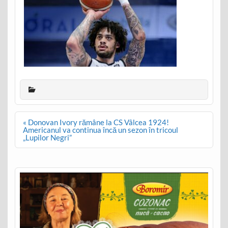
Post
« Donovan Ivory rămâne la CS Vâlcea 1924!
navigation
Americanul va continua încă un sezon în tricoul
„Lupilor Negri”