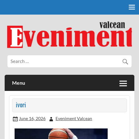
Skip
to
content
Eveniment Valcean
Menu
ivori
June 16, 2026
Eveniment Valcean