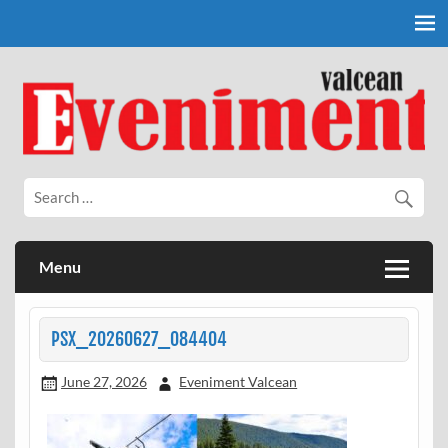
Skip
to
content
Eveniment Valcean
Menu
PSX_20260627_084404
June 27, 2026
Eveniment Valcean