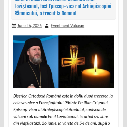
Lovișteanul, fost Episcop-vicar al Arhiepiscopiei
Râmnicului, a trecut la Domnul
June 26, 2026
Eveniment Valcean
Biserica Ortodoxă Română este în doliu după trecerea la
cele veșnice a Preasfințitului Părinte Emilian Crișanul,
Episcop-vicar al Arhiepiscopiei Aradului, cuniscut de
vâlceni sub numele Emil Lovișteanul. Ierarhul s-a stins
din viață astăzi, 26 iunie, la vârsta de 54 de ani, după o