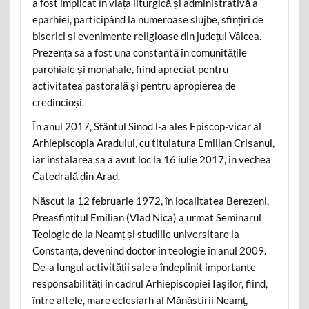
a fost implicat în viața liturgică și administrativă a
eparhiei, participând la numeroase slujbe, sfințiri de
biserici și evenimente religioase din județul Vâlcea.
Prezența sa a fost una constantă în comunitățile
parohiale și monahale, fiind apreciat pentru
activitatea pastorală și pentru apropierea de
credincioși.
În anul 2017, Sfântul Sinod l-a ales Episcop-vicar al
Arhiepiscopia Aradului, cu titulatura Emilian Crișanul,
iar instalarea sa a avut loc la 16 iulie 2017, în vechea
Catedrală din Arad.
Născut la 12 februarie 1972, în localitatea Berezeni,
Preasfințitul Emilian (Vlad Nica) a urmat Seminarul
Teologic de la Neamț și studiile universitare la
Constanța, devenind doctor în teologie în anul 2009.
De-a lungul activității sale a îndeplinit importante
responsabilități în cadrul Arhiepiscopiei Iașilor, fiind,
între altele, mare eclesiarh al Mănăstirii Neamț,