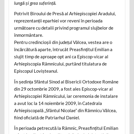
lungă și grea suferință.
Potrivit Biroului de Presă al Arhiepiscopiei Aradului,
reprezentanții eparhiei vor reveni în perioada
următoare cu detalii privind programul slujbelor de
înmormântare.
Pentru credincioșii din județul Vâlcea, vestea are o
încărcătură aparte, întrucât Preasfințitul Emilian a
slujit timp de aproape opt ani ca Episcop-vicar al
Arhiepiscopia Râmnicului, purtând titulatura de
Episcopul Lovișteanul.
În ședința Sfântul Sinod al Bisericii Ortodoxe Române
din 29 octombrie 2009, a fost ales Episcop-vicar al
Arhiepiscopiei Râmnicului, iar ceremonia de instalare
a avut loc la 14 noiembrie 2009, în Catedrala
Arhiepiscopală „Sfântul Nicolae” din Râmnicu Vâlcea,
fiind oficiată de Patriarhul Daniel.
În perioada petrecută la Râmnic, Preasfințitul Emilian