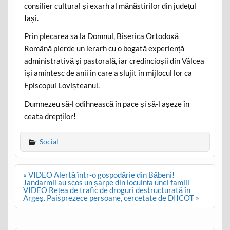
consilier cultural și exarh al mănăstirilor din județul
Iași.
Prin plecarea sa la Domnul, Biserica Ortodoxă
Română pierde un ierarh cu o bogată experiență
administrativă și pastorală, iar credincioșii din Vâlcea
își amintesc de anii în care a slujit în mijlocul lor ca
Episcopul Lovișteanul.
Dumnezeu să-l odihnească în pace și să-l așeze în
ceata drepților!
Social
Post
« VIDEO Alertă într-o gospodărie din Băbeni!
navigation
Jandarmii au scos un șarpe din locuința unei famili
VIDEO Rețea de trafic de droguri destructurată în
Argeș. Paisprezece persoane, cercetate de DIICOT »