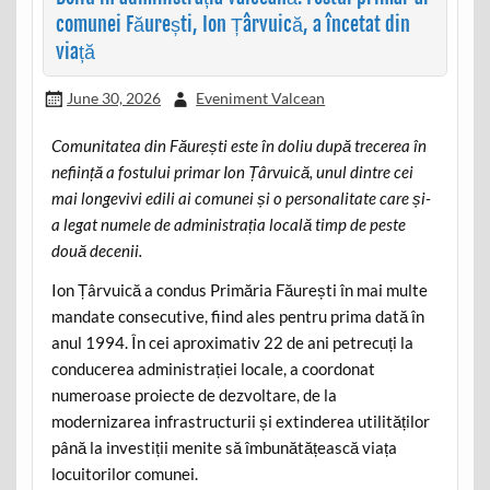
comunei Făurești, Ion Țârvuică, a încetat din
viață
June 30, 2026
Eveniment Valcean
Comunitatea din Făurești este în doliu după trecerea în
neființă a fostului primar Ion Țârvuică, unul dintre cei
mai longevivi edili ai comunei și o personalitate care și-
a legat numele de administrația locală timp de peste
două decenii.
Ion Țârvuică a condus Primăria Făurești în mai multe
mandate consecutive, fiind ales pentru prima dată în
anul 1994. În cei aproximativ 22 de ani petrecuți la
conducerea administrației locale, a coordonat
numeroase proiecte de dezvoltare, de la
modernizarea infrastructurii și extinderea utilităților
până la investiții menite să îmbunătățească viața
locuitorilor comunei.