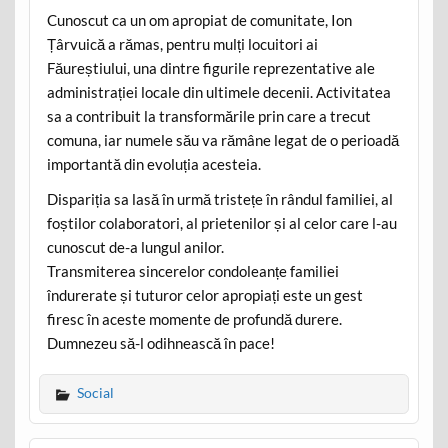
Cunoscut ca un om apropiat de comunitate, Ion
Țârvuică a rămas, pentru mulți locuitori ai
Făureștiului, una dintre figurile reprezentative ale
administrației locale din ultimele decenii. Activitatea
sa a contribuit la transformările prin care a trecut
comuna, iar numele său va rămâne legat de o perioadă
importantă din evoluția acesteia.
Dispariția sa lasă în urmă tristețe în rândul familiei, al
foștilor colaboratori, al prietenilor și al celor care l-au
cunoscut de-a lungul anilor.
Transmiterea sincerelor condoleanțe familiei
îndurerate și tuturor celor apropiați este un gest
firesc în aceste momente de profundă durere.
Dumnezeu să-l odihnească în pace!
Social