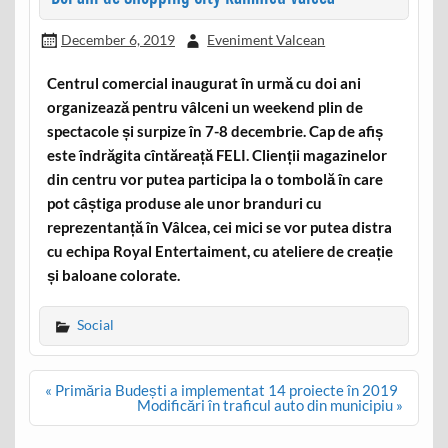
December 6, 2019
Eveniment Valcean
Centrul comercial inaugurat în urmă cu doi ani
organizează pentru vâlceni un weekend plin de
spectacole și surpize în 7-8 decembrie. Cap de afiș
este îndrăgita cîntăreață FELI. Clienții magazinelor
din centru vor putea participa la o tombolă în care
pot câștiga produse ale unor branduri cu
reprezentanță în Vâlcea, cei mici se vor putea distra
cu echipa Royal Entertaiment, cu ateliere de creație
și baloane colorate.
Social
Post
« Primăria Budești a implementat 14 proiecte în 2019
navigation
Modificări în traficul auto din municipiu »