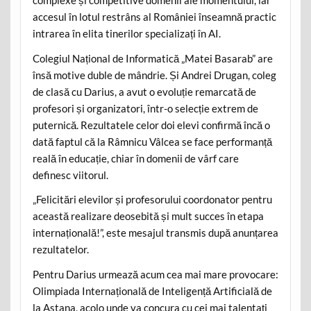
complexe și competitive domenii ale momentului, iar
accesul în lotul restrâns al României înseamnă practic
intrarea în elita tinerilor specializați în AI.
Colegiul Național de Informatică „Matei Basarab” are
însă motive duble de mândrie. Și Andrei Drugan, coleg
de clasă cu Darius, a avut o evoluție remarcată de
profesori și organizatori, într-o selecție extrem de
puternică. Rezultatele celor doi elevi confirmă încă o
dată faptul că la Râmnicu Vâlcea se face performanță
reală în educație, chiar în domenii de vârf care
definesc viitorul.
„Felicitări elevilor și profesorului coordonator pentru
această realizare deosebită și mult succes în etapa
internațională!”, este mesajul transmis după anunțarea
rezultatelor.
Pentru Darius urmează acum cea mai mare provocare:
Olimpiada Internațională de Inteligență Artificială de
la Astana, acolo unde va concura cu cei mai talentați