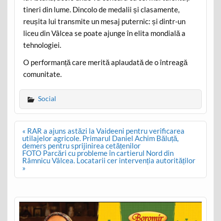
tineri din lume. Dincolo de medalii și clasamente,
reușita lui transmite un mesaj puternic: și dintr-un
liceu din Vâlcea se poate ajunge în elita mondială a
tehnologiei.
O performanță care merită aplaudată de o întreagă
comunitate.
Social
Post
« RAR a ajuns astăzi la Vaideeni pentru verificarea
navigation
utilajelor agricole. Primarul Daniel Achim Băluță,
demers pentru sprijinirea cetățenilor
FOTO Parcări cu probleme în cartierul Nord din
Râmnicu Vâlcea. Locatarii cer intervenția autorităților
»