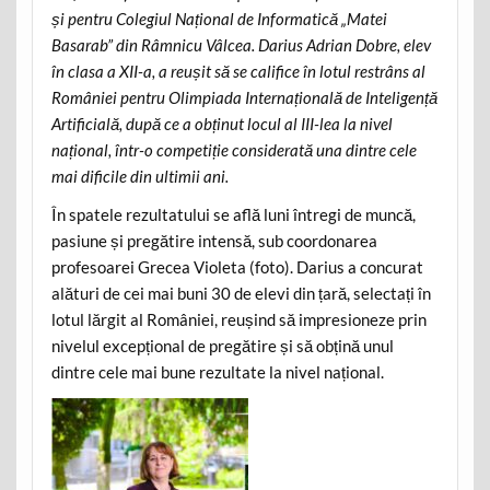
și pentru Colegiul Național de Informatică „Matei
Basarab” din Râmnicu Vâlcea. Darius Adrian Dobre, elev
în clasa a XII-a, a reușit să se califice în lotul restrâns al
României pentru Olimpiada Internațională de Inteligență
Artificială, după ce a obținut locul al III-lea la nivel
național, într-o competiție considerată una dintre cele
mai dificile din ultimii ani.
În spatele rezultatului se află luni întregi de muncă,
pasiune și pregătire intensă, sub coordonarea
profesoarei Grecea Violeta (foto). Darius a concurat
alături de cei mai buni 30 de elevi din țară, selectați în
lotul lărgit al României, reușind să impresioneze prin
nivelul excepțional de pregătire și să obțină unul
dintre cele mai bune rezultate la nivel național.