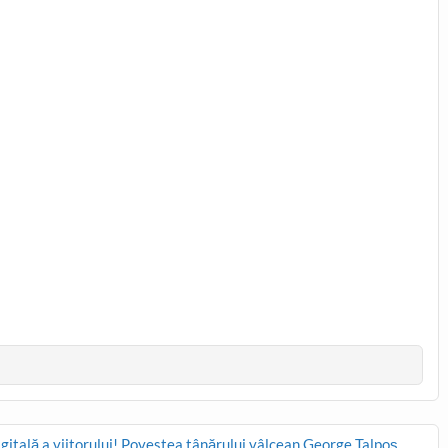
igitală a viitorului! Povestea tânărului vâlcean George Talpoș