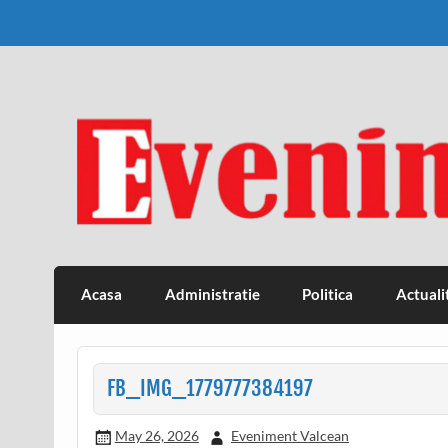
Skip
to
content
Eveniment Valcean
Acasa
Administratie
Politica
Actuali
FB_IMG_1779777384197
May 26, 2026
Eveniment Valcean