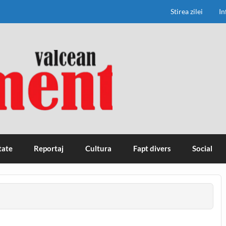
Stirea zilei
In
tate
Reportaj
Cultura
Fapt divers
Social