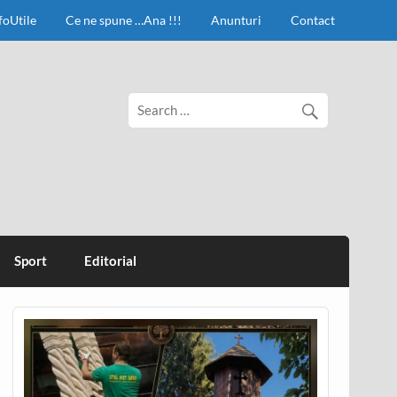
foUtile
Ce ne spune …Ana !!!
Anunturi
Contact
Sport
Editorial