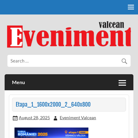
Skip
to
content
Eveniment Valcean
Menu
Etapa_1_1600x2000_2_640x800
August 28, 2025
Eveniment Valcean