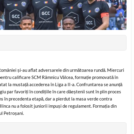
i României și-au aflat adversarele din următoarea rundă. Miercuri
a pentru calificare SCM Râmnicu Vâlcea, formație promovată în
ratat la mustață accederea în Liga a II-a. Confruntarea se anunță
u par favoriți în condițiile în care dăeștenii sunt în plin proces
ins în precedenta etapă, dar a pierdut la masa verde contra
Ilinca nu a folosit juniorii impuși de regulament. Formația din
iul Petroșani.