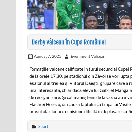
Derby vâlcean în Cupa României
August 7, 2023
Eveniment Valcean
Formațiile vâlcene calificate în turul secund al Cupe
de la orele 17.30, pe stadionul din Zăvoi se vor lupt
eșalonul al treilea și Viitorul Dăești, grupare care a 
una interesantă, chiar dacă elevii lui Gabriel Mangalagi
de reorganizare. Și călimăneștenii de la Cozia au înv
Flacărei Horezu, din cauza faptului că trupa lui Vasile 
orașul olarilor are o misiune dificilă în deplasare cu J
Sport