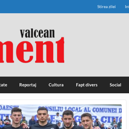
Stirea zilei
In
tate
Reportaj
Cultura
Fapt divers
Social