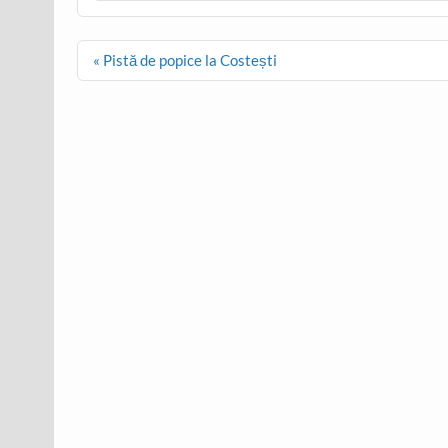
Post
« Pistă de popice la Costești
navigation