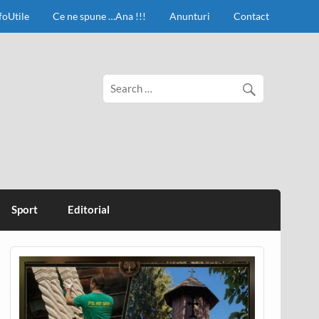
foUtile
Ce ne spune …Ana !!!
Anunturi
Contact
Sport
Editorial