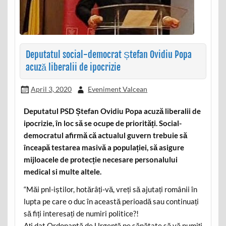
Deputatul social-democrat Ștefan Ovidiu Popa
acuză liberalii de ipocrizie
April 3, 2020
Eveniment Valcean
Deputatul PSD Ștefan Ovidiu Popa acuză liberalii de
ipocrizie, în loc să se ocupe de priorități. Social-
democratul afirmă că actualul guvern trebuie să
înceapă testarea masivă a populației, să asigure
mijloacele de protecție necesare personalului
medical si multe altele.
“Măi pnl-iștilor, hotărâți-vă, vreți să ajutați românii în
lupta pe care o duc în această perioadă sau continuați
să fiți interesați de numiri politice?!
Ați dat Ordonantă de Urgență pe sănătate să vă numiți