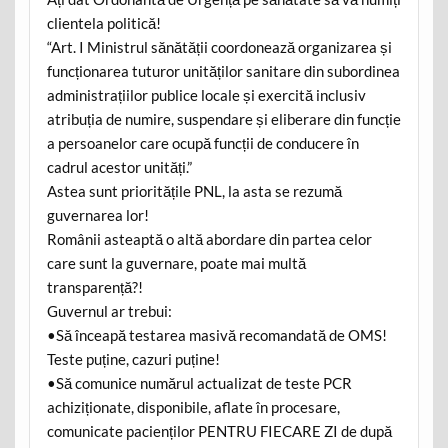
clientela politică!
“Art. I Ministrul sănătății coordonează organizarea și
funcționarea tuturor unităților sanitare din subordinea
administrațiilor publice locale și exercită inclusiv
atribuția de numire, suspendare și eliberare din funcție
a persoanelor care ocupă funcții de conducere în
cadrul acestor unități.”
Astea sunt prioritățile PNL, la asta se rezumă
guvernarea lor!
Românii asteaptă o altă abordare din partea celor
care sunt la guvernare, poate mai multă
transparență?!
Guvernul ar trebui:
•Să înceapă testarea masivă recomandată de OMS!
Teste puține, cazuri puține!
•Să comunice numărul actualizat de teste PCR
achiziționate, disponibile, aflate în procesare,
comunicate pacienților PENTRU FIECARE ZI de după