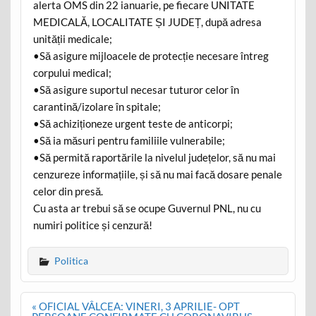
alerta OMS din 22 ianuarie, pe fiecare UNITATE
MEDICALĂ, LOCALITATE ȘI JUDEȚ, după adresa
unității medicale;
•Să asigure mijloacele de protecție necesare întreg
corpului medical;
•Să asigure suportul necesar tuturor celor în
carantină/izolare în spitale;
•Să achiziționeze urgent teste de anticorpi;
•Să ia măsuri pentru familiile vulnerabile;
•Să permită raportările la nivelul județelor, să nu mai
cenzureze informațiile, și să nu mai facă dosare penale
celor din presă.
Cu asta ar trebui să se ocupe Guvernul PNL, nu cu
numiri politice și cenzură!
Politica
Post
« OFICIAL VÂLCEA: VINERI, 3 APRILIE- OPT