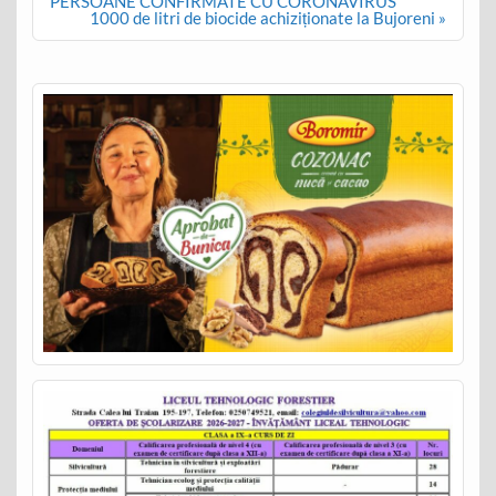
navigation
PERSOANE CONFIRMATE CU CORONAVIRUS
1000 de litri de biocide achiziționate la Bujoreni »