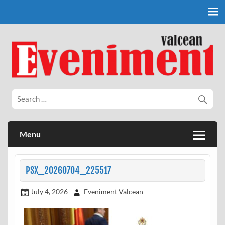
Skip
to
content
Eveniment Valcean
Menu
PSX_20260704_225517
July 4, 2026
Eveniment Valcean