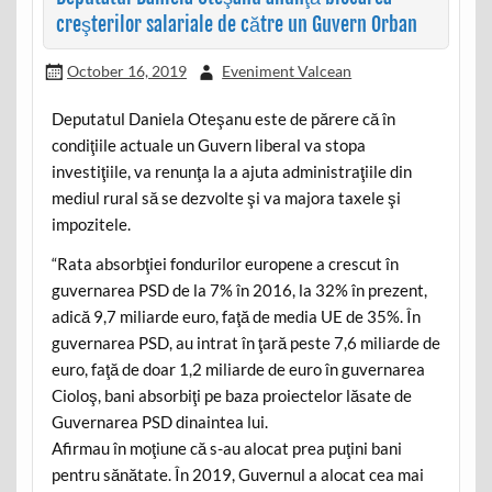
creşterilor salariale de către un Guvern Orban
October 16, 2019
Eveniment Valcean
Deputatul Daniela Oteşanu este de părere că în
condiţiile actuale un Guvern liberal va stopa
investiţiile, va renunţa la a ajuta administraţiile din
mediul rural să se dezvolte şi va majora taxele şi
impozitele.
“Rata absorbţiei fondurilor europene a crescut în
guvernarea PSD de la 7% în 2016, la 32% în prezent,
adică 9,7 miliarde euro, faţă de media UE de 35%. În
guvernarea PSD, au intrat în ţară peste 7,6 miliarde de
euro, faţă de doar 1,2 miliarde de euro în guvernarea
Cioloş, bani absorbiţi pe baza proiectelor lăsate de
Guvernarea PSD dinaintea lui.
Afirmau în moţiune că s-au alocat prea puţini bani
pentru sănătate. În 2019, Guvernul a alocat cea mai