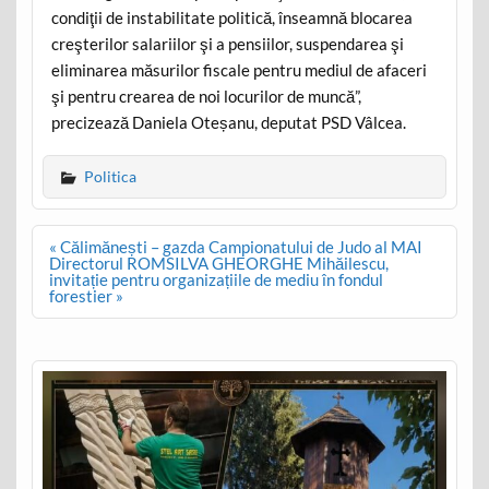
condiţii de instabilitate politică, înseamnă blocarea
creşterilor salariilor şi a pensiilor, suspendarea şi
eliminarea măsurilor fiscale pentru mediul de afaceri
şi pentru crearea de noi locurilor de muncă”,
precizează Daniela Oteșanu, deputat PSD Vâlcea.
Politica
Post
« Călimănești – gazda Campionatului de Judo al MAI
navigation
Directorul ROMSILVA GHEORGHE Mihăilescu,
invitație pentru organizațiile de mediu în fondul
forestier »