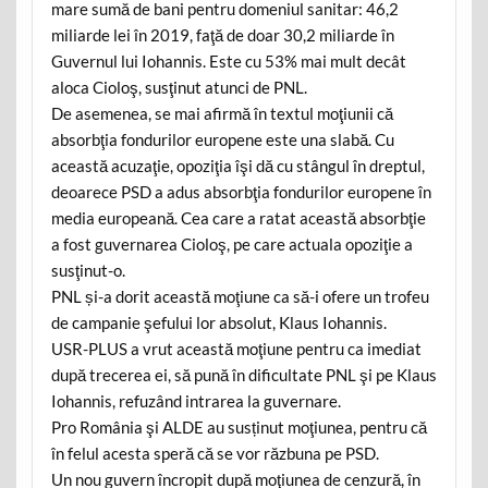
mare sumă de bani pentru domeniul sanitar: 46,2
miliarde lei în 2019, faţă de doar 30,2 miliarde în
Guvernul lui Iohannis. Este cu 53% mai mult decât
aloca Cioloş, susţinut atunci de PNL.
De asemenea, se mai afirmă în textul moţiunii că
absorbţia fondurilor europene este una slabă. Cu
această acuzaţie, opoziţia îşi dă cu stângul în dreptul,
deoarece PSD a adus absorbţia fondurilor europene în
media europeană. Cea care a ratat această absorbţie
a fost guvernarea Cioloş, pe care actuala opoziţie a
susţinut-o.
PNL și-a dorit această moţiune ca să-i ofere un trofeu
de campanie şefului lor absolut, Klaus Iohannis.
USR-PLUS a vrut această moţiune pentru ca imediat
după trecerea ei, să pună în dificultate PNL şi pe Klaus
Iohannis, refuzând intrarea la guvernare.
Pro România şi ALDE au susținut moţiunea, pentru că
în felul acesta speră că se vor răzbuna pe PSD.
Un nou guvern încropit după moţiunea de cenzură, în