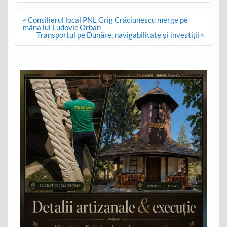
Post
« Consilierul local PNL Grig Crăciunescu merge pe
navigation
mâna lui Ludovic Orban
Transportul pe Dunăre, navigabilitate şi investiţii »