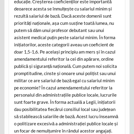
educație. Creșterea coeficienților este importantă
deoarece acesta se înmulțește cu salariul minim și
rezultă salariul de bază. Dacă aceste domenii sunt
priorități naționale, așa cum susține toată lumea, nu
putem să dăm unui profesor debutant sau unui
asistent medical puțin peste salariul minim. În forma
inițiatorilor, aceste categorii aveau un coeficient de
doar 1,5-1,6. Pe același principiu am mers și în cazul
amendamentului referitor la cei din apărare, ordine
publică și siguranță națională. Cum putem noi solicita
promptitudine, cinste și onoare unui polițist sau unui
militar ce are salariul de bază egal cu salariul minim
pe economie? În cazul amendamentului referitor la
personalul din administrațiile publice locale, lucrurile
sunt foarte grave. În forma actuală a Legii, inițiatorii
dau posibilitatea fiecărui consiliul local sau județean
să stabilească salariile de bază. Acest lucru înseamnă
o politizare excesivă a administrației publice locale și
un focar de nemulțumire în rândul acestor angajați.