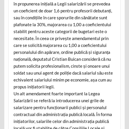
în propunerea inițială a Legii salarizării se prevedea
un coeficient de doar 1,6 pentru profesorii debutanți,
sau în condițiile în care sporurile din sănătate sunt
plafonate la 30%, majorarea cu 1,00 a coeficientului
stabilit pentru aceste categorii de bugetari este o
necesitate. În ceea ce privește amendamentul prin
care se solicită majorarea cu 1,00 a coeficientului
personalului din apărare, ordine publică și siguranța
națională, deputatul Cristian Buican consideră că nu
putem solicita profesionalism, cinste și onoare unui
soldat sau unui agent de poliție dacă salariul său este
echivalent salariului minim pe economie, așa cum au
propus inițiatorii legii.
Un alt amendament foarte important la Legea
Salarizării se referă la introducerea unei grile de
salarizare pentru funcționarii publici și personalul
contractual din administrația publică locală. În forma
inițiatorilor, salariile celor din administrația publică
locală vor fi stabilite de către Consiliile Locale și