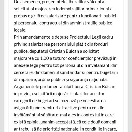
De asemenea, președintele liberalilor vâlceni a
solicitat și majorarea indemnizațiilor primarilor și a
propus o grilă de salarizare pentru funcționarii publici
și personalul contractual din administrațiile publice
locale.
Prin amendamentele depuse Proiectului Legii cadru
privind salarizarea personalului plătit din fonduri
publice, deputatul Cristian Buican a solicitat
majorarea cu 1,00 a tuturor coeficienților prevăzuți în
anexele legii pentru tot personalul din învățământ, din
cercetare, din domeniul sanitar dar și pentru bugetarii
din apărare, ordine publică și siguranța națională.
Argumentele parlamentarului liberal Cristian Buican
în privința solicitării majorării salariilor acestor
categorii de bugetari se bazează pe necesitatea
asigurării unor venituri atractive pentru cei din
învățământ și sănătate, mai ales în contextul în care
există opinia, unanim acceptată, că cele două domenii
ar trebui să fie priorități naționale. În condițiile în care,