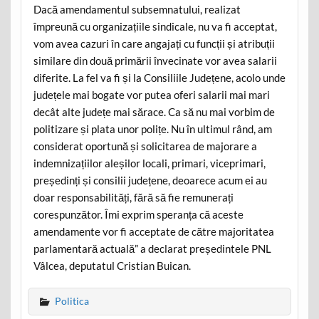
Dacă amendamentul subsemnatului, realizat
împreună cu organizațiile sindicale, nu va fi acceptat,
vom avea cazuri în care angajați cu funcții și atribuții
similare din două primării învecinate vor avea salarii
diferite. La fel va fi și la Consiliile Județene, acolo unde
județele mai bogate vor putea oferi salarii mai mari
decât alte județe mai sărace. Ca să nu mai vorbim de
politizare și plata unor polițe. Nu în ultimul rând, am
considerat oportună și solicitarea de majorare a
indemnizațiilor aleșilor locali, primari, viceprimari,
președinți și consilii județene, deoarece acum ei au
doar responsabilități, fără să fie remunerați
corespunzător. Îmi exprim speranța că aceste
amendamente vor fi acceptate de către majoritatea
parlamentară actuală” a declarat președintele PNL
Vâlcea, deputatul Cristian Buican.
Politica