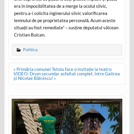
era în imposibilitatea de a merge la ocolul silvic,
pentru a-i solicita inginerului silvic valorificarea
lemnului de pe proprietatea personală. Acum aceste
situații au fost remediate” – susține deputatul vâlcean
Cristian Buican.
Politica
Post
« Primăria comunei Tetoiu face o invitație la teatru
navigation
VIDEO: Drum secundar asfaltat complet, între Galicea
și Nicolae Bălcescu! »