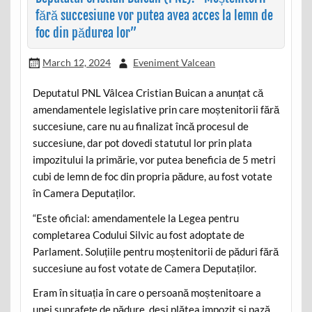
fără succesiune vor putea avea acces la lemn de
foc din pădurea lor”
March 12, 2024
Eveniment Valcean
Deputatul PNL Vâlcea Cristian Buican a anunțat că
amendamentele legislative prin care moștenitorii fără
succesiune, care nu au finalizat încă procesul de
succesiune, dar pot dovedi statutul lor prin plata
impozitului la primărie, vor putea beneficia de 5 metri
cubi de lemn de foc din propria pădure, au fost votate
în Camera Deputaților.
“Este oficial: amendamentele la Legea pentru
completarea Codului Silvic au fost adoptate de
Parlament. Soluțiile pentru moștenitorii de păduri fără
succesiune au fost votate de Camera Deputaților.
Eram în situația în care o persoană moștenitoare a
unei suprafețe de pădure, deși plătea impozit și pază,