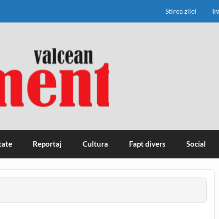
Stirea zilei
In
tate
Reportaj
Cultura
Fapt divers
Social