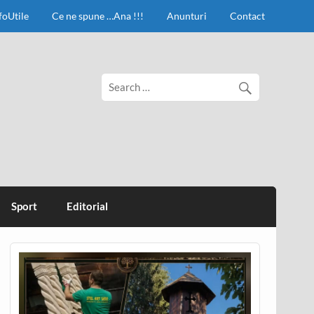
foUtile
Ce ne spune …Ana !!!
Anunturi
Contact
Sport
Editorial