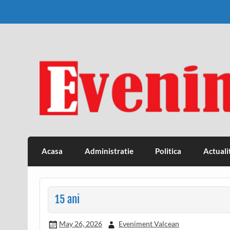
Skip
to
content
Eveniment Valcean
Acasa
Administratie
Politica
Actuali
15 ani
May 26, 2026
Eveniment Valcean