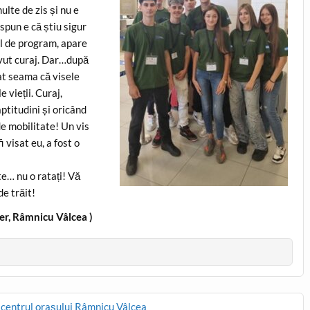
ulte de zis și nu e
spun e că știu sigur
el de program, apare
vut curaj. Dar…după
at seama că visele
 vieții. Curaj,
titudini și oricând
de mobilitate! Un vis
 visat eu, a fost o
te… nu o ratați! Vă
de trăit!
er, Râmnicu Vâlcea )
c centrul orașului Râmnicu Vâlcea