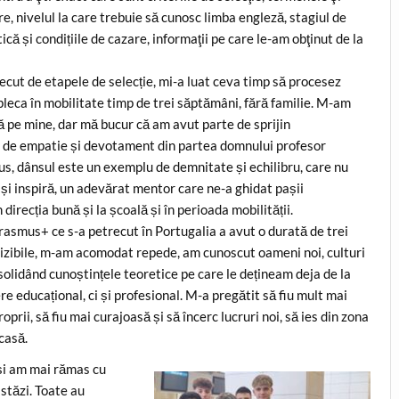
e, nivelul la care trebuie să cunosc limba engleză, stagiul de
ică și condițiile de cazare, informaţii pe care le-am obţinut de la
cut de etapele de selecție, mi-a luat ceva timp să procesez
pleca în mobilitate timp de trei săptămâni, fără familie. M-am
ă pe mine, dar mă bucur că am avut parte de sprijin
, de empatie și devotament din partea domnului profesor
, dânsul este un exemplu de demnitate și echilibru, care nu
i și inspiră, un adevărat mentor care ne-a ghidat pașii
direcția bună și la școală și în perioada mobilității.
asmus+ ce s-a petrecut în Portugalia a avut o durată de trei
izibile, m-am acomodat repede, am cunoscut oameni noi, culturi
nsolidând cunoștințele teoretice pe care le dețineam deja de la
e educațional, ci și profesional. M-a pregătit să fiu mult mai
prii, să fiu mai curajoasă și să încerc lucruri noi, să ies din zona
casă.
 și am mai rămas cu
stăzi. Toate au