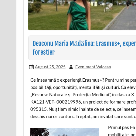
Deaconu Maria Mădălina: Erasmus+, experie
Forestier
August 25, 2025
Eveniment Valcean
Ce înseamnă o experiență Erasmus+? Pentru mine perso
posibilități, oportunități, mentalități și culturi. Ca e
„Resurse Naturale și Protecția Mediului”, în clasa a 
KA121-VET- 000219996, un proiect de formare profe
095315. Nu știam nimic înainte de selecție, ce înseam
deschis noi orizonturi.. Treptat, am învățat care sunt o
Primul pas l-a
mobilitate, pe