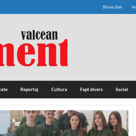
Stirea zilei
In
tate
Reportaj
Cultura
Fapt divers
Social