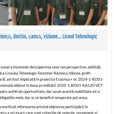
nță, destin, șansă, viziune… Liceul Tehnologic
nal a însemnat descoperirea unor noi perspective, abilități,
levă a Liceului Tehnologic Forestier Râmnicu Vâlcea, profil
X-a B, am fost implicată în proiectul Erasmus+ nr. 2024-1-RO01-
sională obținut în baza acreditării 2020-1-RO01-KA120-VET-
nă o astfel de oportunitate, dar acum acestă mobilitate mi-a
bligațiile mele, dar și ce beneficii nesperate pot avea.
 constituit informarea privind obţinerea participării în
ntru a şti exact care sunt criteriile de selecţie, termenele şi