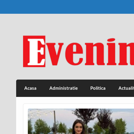
Skip
to
content
Eveniment Valcean
Acasa
Administratie
Politica
Actuali