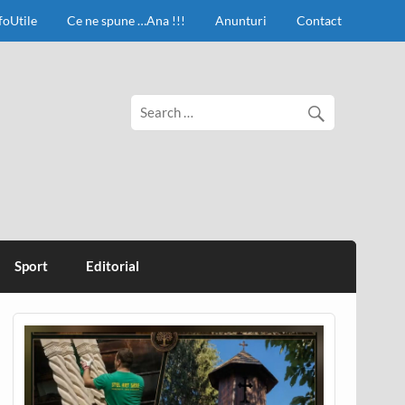
foUtile
Ce ne spune …Ana !!!
Anunturi
Contact
Sport
Editorial