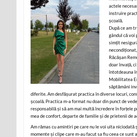
actele necesar
instruire pract
școală.
După ce am tre
gândul că voi 
simțit nesigur
necondiționat
Răcășan Remus
doar învață, c
întotdeauna în 
Mobilitatea Er
săptămâni inv
diferite. Am desfășurat practica în diverse locuri, co
școală. Practica m-a format nu doar din punct de veder
responsabilă și să am mai multă încredere în forțele pro
mea de confort, departe de familie și de prietenii de a
Am rămas cu amintiri pe care nu le voi uita niciodată
momente și clipe care m-au facut sa fiu ceea ce sunt a