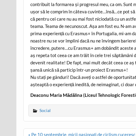
contribuit la formarea și progresul meu, ca om. Sunt m
ușor să le comprim în câteva cuvinte…însă…ce pot să 
că pentru cei care nu au mai fost niciodată cu un astf
teama. Teama de necunoscut. Așa am fost eu. N-am a
prima experiență cu Erasmus+ în Portugalia, mi-am d
noastre nu se vor împlini dacă nu ne învingem barierele
încredere, putere…cu Erasmus+ am dobândit aceste ap
aș repeta tot ceea ce am trăit în cele trei săptămâni 
devenit realitate! De fapt, mai mult decât ceea ce aș fi
șansă unică să particip într-un proiect Erasmus+!
Nu stați pe gânduri! Dacă aveți o astfel de oportunita
așteaptă o experiență inedită, de neimaginat, ci doar 
Deaconu Maria Mădălina (Liceul Tehnologic Foresti
Social
Post
« Pe 10 septembrie, micii pasionați de ciclism cuceres