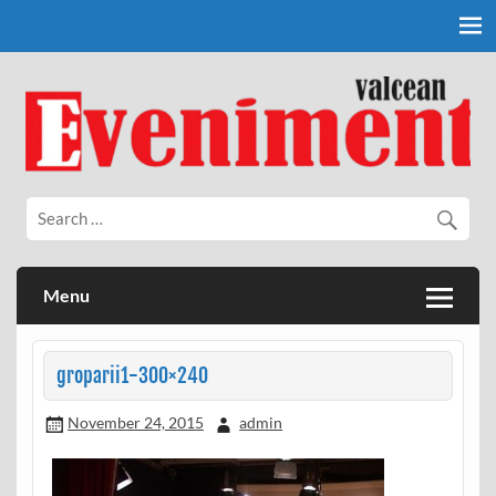
Skip
to
content
Eveniment Valcean
Menu
groparii1-300×240
November 24, 2015
admin