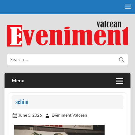
Skip
to
content
Eveniment Valcean
Menu
achim
June 5, 2026
Eveniment Valcean