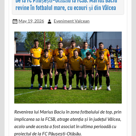
De la FC Păușești-Otăsău la FCSB: Marius Baciu
revine în fotbalul mare, cu ecouri și din Vâlcea
May 19, 2026
Eveniment Valcean
Revenirea lui Marius Baciu în zona fotbalului de top, prin
implicarea sa la FCSB, atrage atenția și în județul Vâlcea,
acolo unde acesta a fost asociat în ultima perioadă cu
proiectul de la FC Păușești-Otăsău.