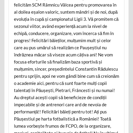
felicităm SCM Râmnicu Vâlcea pentru promovarea în
al doilea eșalon valoric, suntem mândri și de noi, după
evoluția în cupă și campionatul Ligii 3. Vă promitem că
sezonul viitor, având experiență acum la nivel de
echipă, conducere, organizare, vom încerca să fim în
progres! Felicitări băieților, mulțumim mult și celor
care au pus umărul să realizăm ce Paușeștiul nu
îndrăznea măcar să viseze acum câțiva ani! Ne vom
focusa eforturile să finalizăm baza sportivă și
mulțumim, sincer, președintelui Constantin Rădulescu
pentru sprijin, apoi ne vom gândi bine cum să creionăm
o academie aici, pentru că sunt foarte mulți copii
talentați în Păușești, Pietrari, Frâncesti și nu numai!
Au dreptul acești copii să beneficieze de condiții
impecabile și de antrenori care ard de nevoia de
performanță!! Felicitări băieți pentru tot! Ați pus
Păușestiul pe harta fotbalistică a României! Toată
lumea vorbește frumos de FCPO, de la organizare,
meciuri, ospitalitate și bucurie de fotbal! Nu în ultimul