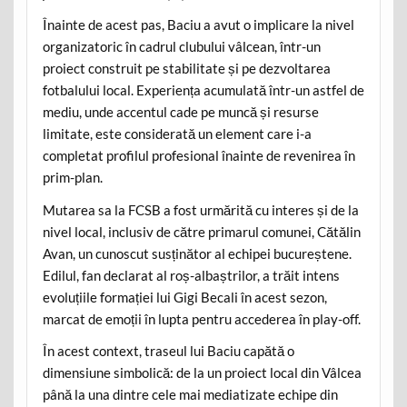
Înainte de acest pas, Baciu a avut o implicare la nivel
organizatoric în cadrul clubului vâlcean, într-un
proiect construit pe stabilitate și pe dezvoltarea
fotbalului local. Experiența acumulată într-un astfel de
mediu, unde accentul cade pe muncă și resurse
limitate, este considerată un element care i-a
completat profilul profesional înainte de revenirea în
prim-plan.
Mutarea sa la FCSB a fost urmărită cu interes și de la
nivel local, inclusiv de către primarul comunei, Cătălin
Avan, un cunoscut susținător al echipei bucureștene.
Edilul, fan declarat al roș-albaștrilor, a trăit intens
evoluțiile formației lui Gigi Becali în acest sezon,
marcat de emoții în lupta pentru accederea în play-off.
În acest context, traseul lui Baciu capătă o
dimensiune simbolică: de la un proiect local din Vâlcea
până la una dintre cele mai mediatizate echipe din