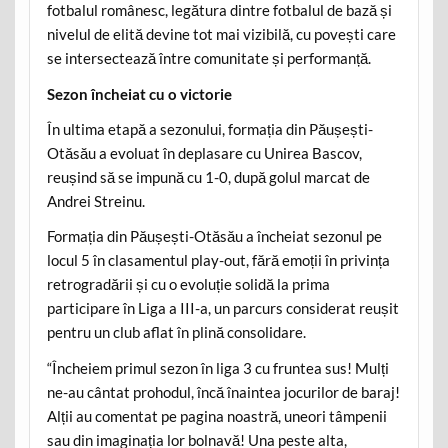
fotbalul românesc, legătura dintre fotbalul de bază și
nivelul de elită devine tot mai vizibilă, cu povești care
se intersectează între comunitate și performanță.
Sezon încheiat cu o victorie
În ultima etapă a sezonului, formația din Păușești-
Otăsău a evoluat în deplasare cu Unirea Bascov,
reușind să se impună cu 1-0, după golul marcat de
Andrei Streinu.
Formația din Păușești-Otăsău a încheiat sezonul pe
locul 5 în clasamentul play-out, fără emoții în privința
retrogradării și cu o evoluție solidă la prima
participare în Liga a III-a, un parcurs considerat reușit
pentru un club aflat în plină consolidare.
“Încheiem primul sezon în liga 3 cu fruntea sus! Mulți
ne-au cântat prohodul, încă înaintea jocurilor de baraj!
Alții au comentat pe pagina noastră, uneori tâmpenii
sau din imaginația lor bolnavă! Una peste alta,