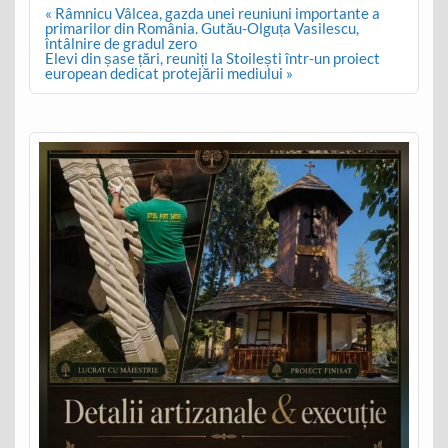
Post
« Râmnicu Vâlcea, gazda unei reuniuni importante a
navigation
primarilor din România. Gutău-Olguța Vasilescu,
întâlnire de gradul zero
Elevi din șase țări, reuniți la Stoilești într-un proiect
european dedicat protejării mediului »