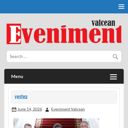
Skip
to
content
Eveniment Valcean
Menu
vestea
June 14, 2026
Eveniment Valcean