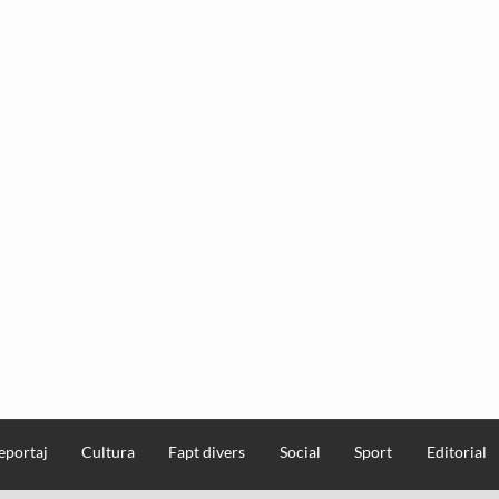
eportaj
Cultura
Fapt divers
Social
Sport
Editorial