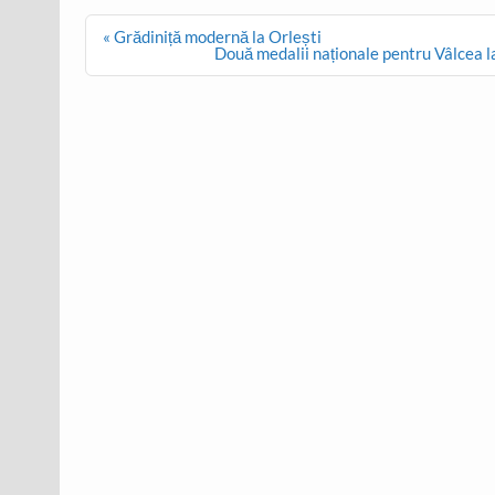
Post
« Grădiniță modernă la Orlești
navigation
Două medalii naționale pentru Vâlcea 