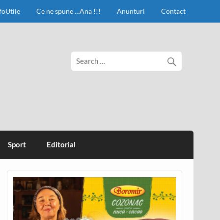
foUtile
Ce ne spune …Ana !!!
Anunturi
Contact
Sport
Editorial