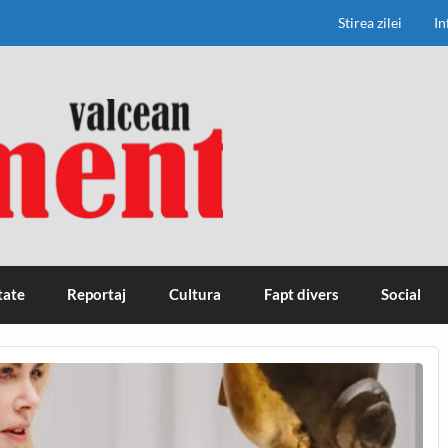
Stirea zilei
In
tate
Reportaj
Cultura
Fapt divers
Social