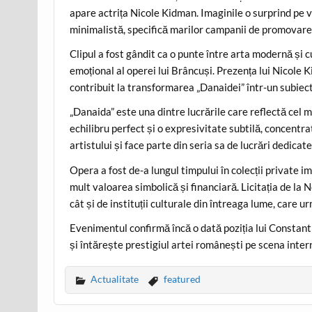
apare actrița Nicole Kidman. Imaginile o surprind pe v
minimalistă, specifică marilor campanii de promovare 
Clipul a fost gândit ca o punte între arta modernă și
emoțional al operei lui Brâncuși. Prezența lui Nicole K
contribuit la transformarea „Danaidei” într-un subiect 
„Danaida” este una dintre lucrările care reflectă cel ma
echilibru perfect și o expresivitate subtilă, concentr
artistului și face parte din seria sa de lucrări dedicate
Opera a fost de-a lungul timpului în colecții private im
mult valoarea simbolică și financiară. Licitația de la 
cât și de instituții culturale din întreaga lume, care u
Evenimentul confirmă încă o dată poziția lui Constantin
și întărește prestigiul artei românești pe scena inter
Actualitate
featured