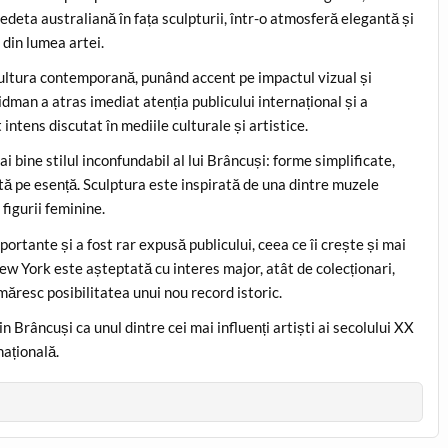
edeta australiană în fața sculpturii, într-o atmosferă elegantă și
din lumea artei.
 cultura contemporană, punând accent pe impactul vizual și
idman a atras imediat atenția publicului internațional și a
intens discutat în mediile culturale și artistice.
i bine stilul inconfundabil al lui Brâncuși: forme simplificate,
ată pe esență. Sculptura este inspirată de una dintre muzele
 figurii feminine.
portante și a fost rar expusă publicului, ceea ce îi crește și mai
New York este așteptată cu interes major, atât de colecționari,
rmăresc posibilitatea unui nou record istoric.
 Brâncuși ca unul dintre cei mai influenți artiști ai secolului XX
națională.