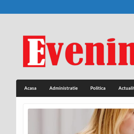
Skip
to
content
Eveniment Valcean
Acasa
Administratie
Politica
Actuali