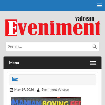
Skip
to
content
Eveniment Valcean
Menu
box
May 19, 2026
Eveniment Valcean