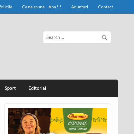
foUtile
Ce ne spune …Ana !!!
Anunturi
Contact
Sport
Editorial