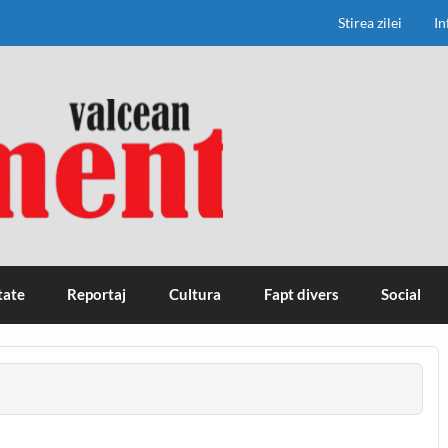
Stirea zilei
In
tate
Reportaj
Cultura
Fapt divers
Social