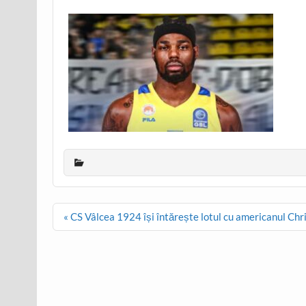
Post
« CS Vâlcea 1924 își întărește lotul cu americanul Chr
navigation