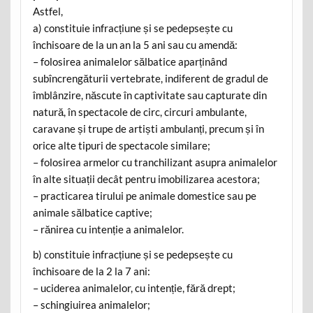
Astfel,
a) constituie infracțiune și se pedepsește cu
închisoare de la un an la 5 ani sau cu amendă:
– folosirea animalelor sălbatice aparținând
subîncrengăturii vertebrate, indiferent de gradul de
îmblânzire, născute în captivitate sau capturate din
natură, în spectacole de circ, circuri ambulante,
caravane și trupe de artiști ambulanți, precum și în
orice alte tipuri de spectacole similare;
– folosirea armelor cu tranchilizant asupra animalelor
în alte situații decât pentru imobilizarea acestora;
– practicarea tirului pe animale domestice sau pe
animale sălbatice captive;
– rănirea cu intenție a animalelor.
b) constituie infracțiune și se pedepsește cu
închisoare de la 2 la 7 ani:
– uciderea animalelor, cu intenție, fără drept;
– schingiuirea animalelor;