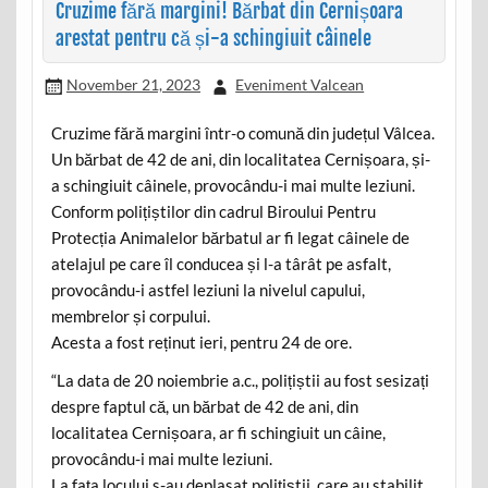
Cruzime fără margini! Bărbat din Cernișoara
arestat pentru că și-a schingiuit câinele
November 21, 2023
Eveniment Valcean
Cruzime fără margini într-o comună din județul Vâlcea.
Un bărbat de 42 de ani, din localitatea Cernișoara, și-
a schingiuit câinele, provocându-i mai multe leziuni.
Conform polițiștilor din cadrul Biroului Pentru
Protecția Animalelor bărbatul ar fi legat câinele de
atelajul pe care îl conducea și l-a târât pe asfalt,
provocându-i astfel leziuni la nivelul capului,
membrelor și corpului.
Acesta a fost reținut ieri, pentru 24 de ore.
“La data de 20 noiembrie a.c., polițiștii au fost sesizați
despre faptul că, un bărbat de 42 de ani, din
localitatea Cernișoara, ar fi schingiuit un câine,
provocându-i mai multe leziuni.
La fața locului s-au deplasat polițiștii, care au stabilit