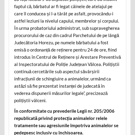
faptul că, bărbatul ar fi legat câinele de atelajul pe
care îl conducea și l-a târât pe asfalt, provocându-i
astfel leziuni la nivelul capului, membrelor și corpului.
În urma probatoriului administrat, sub supravegherea
procurorului de caz din cadrul Parchetului de pe lângă
Judecătoria Horezu, pe numele bărbatului a fost
emisă o ordonanță de reținere pentru 24 de ore, fiind
introdus în Centrul de Reținere și Arestare Preventivă
al Inspectoratului de Poliție Județean Vâlcea. Polițiștii
continuă cercetările sub aspectul săvârșirii
infracțiunii de schingiuire a animalelor, urmând ca
astăzi să fie prezentat instanței de judecată în
vederea dispunerii măsurilor legale”, precizează
polițiștii vâlceni.
În conformitate cu prevederile Legii nr. 205/2006
republicată privind protecția animalelor relele
tratamente sau agresiunile împotriva animalelor se
pedepsesc inclusiv cu închisoarea.