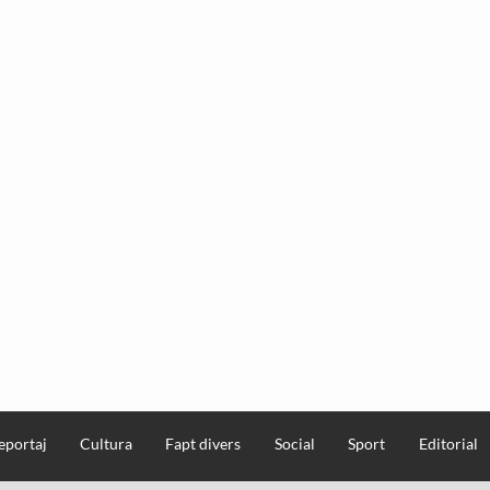
eportaj
Cultura
Fapt divers
Social
Sport
Editorial