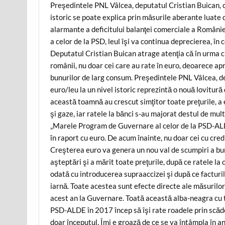
Preşedintele PNL Vâlcea, deputatul Cristian Buican, c
istoric se poate explica prin măsurile aberante luate
alarmante a deficitului balanţei comerciale a României
a celor de la PSD, leul îşi va continua deprecierea, în co
Deputatul Cristian Buican atrage atenţia că în urma cr
românii, nu doar cei care au rate în euro, deoarece ap
bunurilor de larg consum. Preşedintele PNL Vâlcea, de
euro/leu la un nivel istoric reprezintă o nouă lovitu
această toamnă au crescut simţitor toate preţurile, a 
şi gaze, iar ratele la bănci s-au majorat destul de mu
„Marele Program de Guvernare al celor de la PSD-ALDE
în raport cu euro. De acum înainte, nu doar cei cu credit
Creşterea euro va genera un nou val de scumpiri a bun
aşteptări şi a mărit toate preţurile, după ce ratele la 
odată cu introducerea supraaccizei şi după ce facturil
iarnă. Toate acestea sunt efecte directe ale măsurilor
acest an la Guvernare. Toată această alba-neagra cu t
PSD-ALDE în 2017 încep să îşi rate roadele prin scăde
doar începutul. Îmi e groază de ce se va întâmpla în a