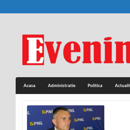
Skip
to
content
Eveniment Valcean
Acasa
Administratie
Politica
Actuali