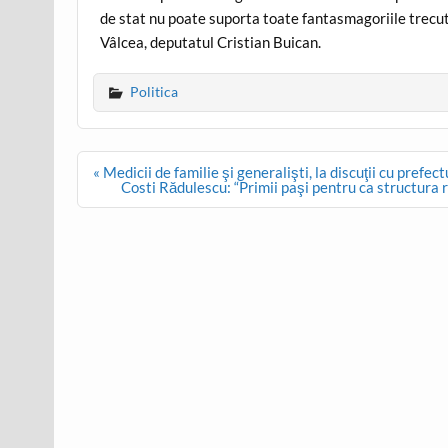
de stat nu poate suporta toate fantasmagoriile trecu
Vâlcea, deputatul Cristian Buican.
Politica
Post
« Medicii de familie şi generalişti, la discuţii cu prefec
navigation
Costi Rădulescu: “Primii paşi pentru ca structura r