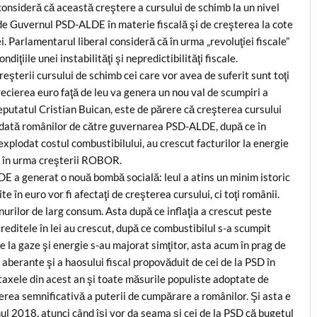
onsideră că această creştere a cursului de schimb la un nivel
 de Guvernul PSD-ALDE în materie fiscală şi de creşterea la cote
. Parlamentarul liberal consideră că în urma „revoluţiei fiscale”
ndiţiile unei instabilităţi şi nepredictibilităţi fiscale.
eşterii cursului de schimb cei care vor avea de suferit sunt toţi
recierea euro faţă de leu va genera un nou val de scumpiri a
putatul Cristian Buican, este de părere că creşterea cursului
ră dată românilor de către guvernarea PSD-ALDE, după ce în
explodat costul combustibilului, au crescut facturilor la energie
lt în urma creşterii ROBOR.
 a generat o nouă bombă socială: leul a atins un minim istoric
e în euro vor fi afectaţi de creşterea cursului, ci toţi românii.
urilor de larg consum. Asta după ce inflaţia a crescut peste
creditele în lei au crescut, după ce combustibilul s-a scumpit
e la gaze şi energie s-au majorat simţitor, asta acum în prag de
 aberante şi a haosului fiscal propovăduit de cei de la PSD în
axele din acest an şi toate măsurile populiste adoptate de
rea semnificativă a puterii de cumpărare a românilor. Şi asta e
nul 2018, atunci când îşi vor da seama şi cei de la PSD că bugetul