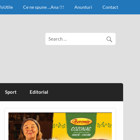
foUtile
Ce ne spune …Ana !!!
Anunturi
Contact
Sport
Editorial