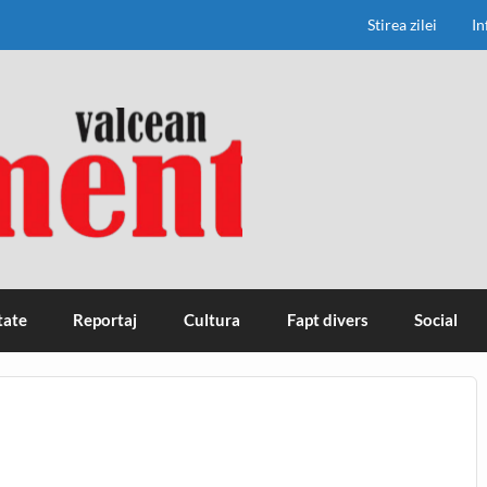
Stirea zilei
In
tate
Reportaj
Cultura
Fapt divers
Social