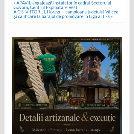
Post
« APAVIL angajează instalator în cadrul Sectorului
navigation
Govora, Centrul Exploatare Vest
A.C.S. VIITORUL Horezu – campioana județului Vâlcea
și calificare la barajul de promovare în Liga a III-a »