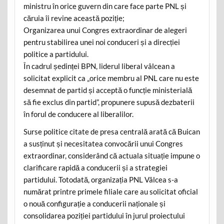
ministru în orice guvern din care face parte PNL și
căruia îi revine această poziție;
Organizarea unui Congres extraordinar de alegeri
pentru stabilirea unei noi conduceri și a direcției
politice a partidului.
În cadrul ședinței BPN, liderul liberal vâlcean a
solicitat explicit ca „orice membru al PNL care nu este
desemnat de partid și acceptă o funcție ministerială
să fie exclus din partid”, propunere supusă dezbaterii
în forul de conducere al liberalilor.
Surse politice citate de presa centrală arată că Buican
a susținut și necesitatea convocării unui Congres
extraordinar, considerând că actuala situație impune o
clarificare rapidă a conducerii și a strategiei
partidului. Totodată, organizația PNL Vâlcea s-a
numărat printre primele filiale care au solicitat oficial
o nouă configurație a conducerii naționale și
consolidarea poziției partidului în jurul proiectului