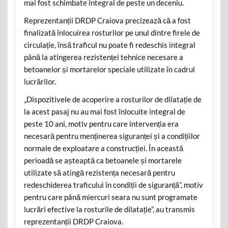
mai fost schimbate integral de peste un deceniu.
Reprezentanții DRDP Craiova precizează că a fost
finalizată înlocuirea rosturilor pe unul dintre firele de
circulație, însă traficul nu poate fi redeschis integral
până la atingerea rezistenței tehnice necesare a
betoanelor și mortarelor speciale utilizate în cadrul
lucrărilor.
„Dispozitivele de acoperire a rosturilor de dilatație de
la acest pasaj nu au mai fost înlocuite integral de
peste 10 ani, motiv pentru care intervenția era
necesară pentru menținerea siguranței și a condițiilor
normale de exploatare a construcției. În această
perioadă se așteaptă ca betoanele și mortarele
utilizate să atingă rezistența necesară pentru
redeschiderea traficului în condiții de siguranță”, motiv
pentru care până miercuri seara nu sunt programate
lucrări efective la rosturile de dilatație”, au transmis
reprezentanții DRDP Craiova.