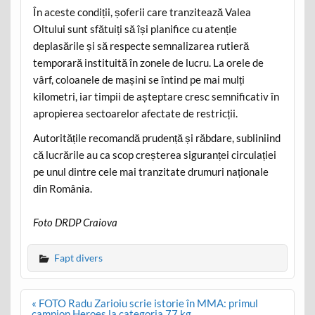
În aceste condiții, șoferii care tranzitează Valea
Oltului sunt sfătuiți să își planifice cu atenție
deplasările și să respecte semnalizarea rutieră
temporară instituită în zonele de lucru. La orele de
vârf, coloanele de mașini se întind pe mai mulți
kilometri, iar timpii de așteptare cresc semnificativ în
apropierea sectoarelor afectate de restricții.
Autoritățile recomandă prudență și răbdare, subliniind
că lucrările au ca scop creșterea siguranței circulației
pe unul dintre cele mai tranzitate drumuri naționale
din România.
Foto DRDP Craiova
Fapt divers
Post
« FOTO Radu Zarioiu scrie istorie în MMA: primul
navigation
campion Heroes la categoria 77 kg