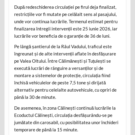
După redeschiderea circulației pe firul deja finalizat,
restricțiile vor fi mutate pe celălalt sens al pasajului,
unde vor continua lucrările. Termenul estimat pentru
finalizarea întregii intervenții este 25 iunie 2026, iar
lucrările vor beneficia de o garanție de 36 de luni.
Pe lângă șantierul de la Râul Vadului, traficul este
îngreunat și de alte intervenții aflate în desfășurare
pe Valea Oltului. Între Călimănești și Tuțulești se
execută lucrări de rânguire a versanților și de
montare a sistemelor de protecție, circulația fiind
închisă vehiculelor de peste 7,5 tone și dirijată
alternativ pentru celelalte autovehicule, cu opriri de
până la 30 de minute.
De asemenea, în zona Călinești continuă lucrările la
Ecoductul Călinești, circulația desfășurându-se pe
jumătate din carosabil, cu posibilitatea unor închideri
temporare de până la 15 minute.