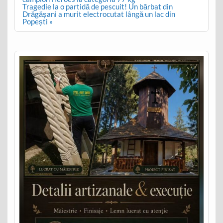
Tragedie la o partidă de pescuit! Un bărbat din
Drăgășani a murit electrocutat lângă un lac din
Popești »