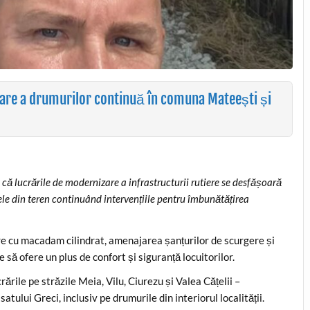
are a drumurilor continuă în comuna Mateești și
 lucrările de modernizare a infrastructurii rutiere se desfășoară
ipele din teren continuând intervențiile pentru îmbunătățirea
re cu macadam cilindrat, amenajarea șanțurilor de scurgere și
 să ofere un plus de confort și siguranță locuitorilor.
crările pe străzile Meia, Vilu, Ciurezu și Valea Cățelii –
satului Greci, inclusiv pe drumurile din interiorul localității.