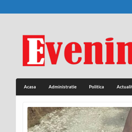
Skip
to
content
Eveniment Valcean
Acasa
Administratie
Politica
Actuali