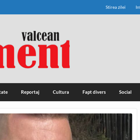
Stirea zilei
In
tate
Reportaj
Cultura
Fapt divers
Social