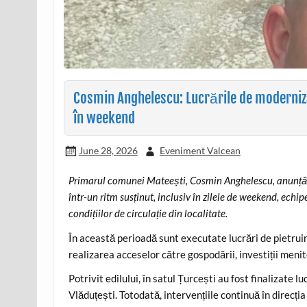
Cosmin Anghelescu: Lucrările de moderniz
în weekend
June 28, 2026
Eveniment Valcean
Primarul comunei Mateești, Cosmin Anghelescu, anunță că
într-un ritm susținut, inclusiv în zilele de weekend, ech
condițiilor de circulație din localitate.
În această perioadă sunt executate lucrări de pietrui
realizarea acceselor către gospodării, investiții menite
Potrivit edilului, în satul Țurcești au fost finalizate lu
Vlăduțești. Totodată, intervențiile continuă în direcția 