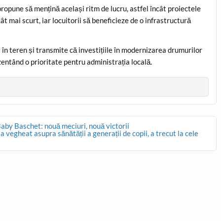
ropune să mențină același ritm de lucru, astfel încât proiectele
ât mai scurt, iar locuitorii să beneficieze de o infrastructură
t în teren și transmite că investițiile în modernizarea drumurilor
entând o prioritate pentru administrația locală.
Baby Baschet: nouă meciuri, nouă victorii
vegheat asupra sănătății a generații de copii, a trecut la cele