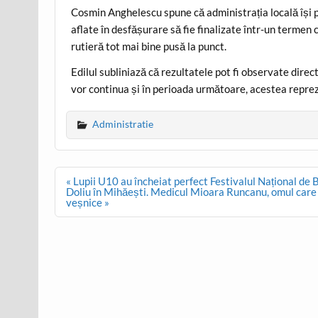
Cosmin Anghelescu spune că administrația locală își p
aflate în desfășurare să fie finalizate într-un termen c
rutieră tot mai bine pusă la punct.
Edilul subliniază că rezultatele pot fi observate direc
vor continua și în perioada următoare, acestea reprez
Administratie
Post
« Lupii U10 au încheiat perfect Festivalul Național de 
navigation
Doliu în Mihăești. Medicul Mioara Runcanu, omul care a 
veșnice »