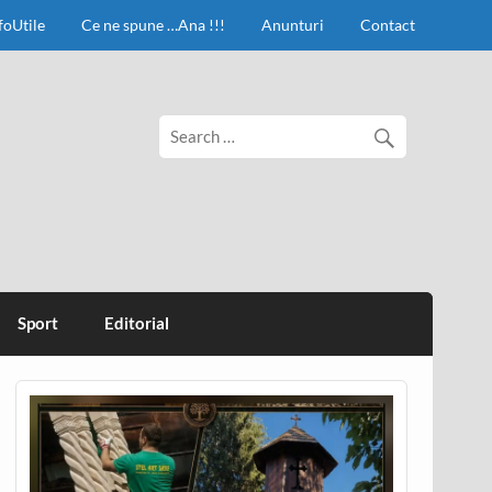
foUtile
Ce ne spune …Ana !!!
Anunturi
Contact
Sport
Editorial