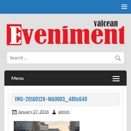
Skip
to
content
Eveniment Valcean
Menu
IMG-20160126-WA0003_480x640
January 27, 2016
admin