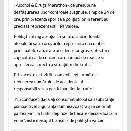
«Alcohol & Drugs Marathon», ce presupune
desfășurarea unor controale susținute, timp de 24 de
ore, prin prezența sporită a polițiștilor în teren”, au
precizat reprezentanții IPJ Vâlcea.
Polițiștii atrag atenția că șofatul sub influența
alcoolului sau a drogurilor reprezintă una dintre
principalele cauze ale accidentelor grave, afectând
capacitatea de concentrare, timpul de reacție și
aprecierea corectă a situațiilor din trafic.
Prin aceste activități, oamenii legii urmăresc
reducerea numărului de accidente și
responsabilizarea participanților la trafic.
„Nu conduceți dacă ați consumat alcool sau substanțe
psihoactive! Siguranța dumneavoastră și a celorlalți
participanți la trafic depinde de fiecare decizie luată la
volan”, este mesajul transmis de polițiștii vâlceni.