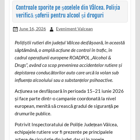
Controale sporite pe șoselele din Vâlcea. Poliția
verifică șoferii pentru alcool și droguri
June 16, 2026
Eveniment Valcean
Polițiștii rutieri din județul Vâlcea desfășoară, în această
săptămână, o amplă acțiune de control în trafic, în
cadrul operațiunii europene ROADPOL „Alcohol &
Drugs”, având ca scop prevenirea accidentelor rutiere și
depistarea conducătorilor auto care urcă la volan sub
influența alcoolului sau a substanțelor psihoactive.
Acțiunea se desfășoară în perioada 15–21 iunie 2026
și face parte dintr-o campanie coordonată la nivel
european, menită să crească gradul de siguranță pe
drumurile publice.
Potrivit Inspectoratului de Poliție Județean Vâlcea,
echipajele rutiere vor fi prezente pe principalele
artere de circulație din județ, dar și în zonele