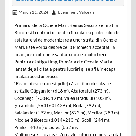
March 11, 2024
Eveniment Valcean
Primarul de la Ocnele Mari, Remus Sasu, a semnat la
București contractul pentru finanțarea proiectului de
asfaltare și de modernizare a unor străzi din Ocnele
Mari. Este vorba despre cei 8 kilometri acceptați la
finanțare în ultimele săptămâni ale anului trecut.
Pentru a câștiga timp, Primăria din Ocnele Mari a
lansat deja licitația pentru lucrări și se află în etapa
finală a acestui proces.
“Reamintesc cu acest prilej că vor fi modernizate
străzile Căpşunilor (618 m), Abatorului (273 m),
Coceneşti (708+519 m), Valea Bradului (105 m),
Ştrandului (564+60+429 m), Buda (792 m),
Salcâmilor (192 m), Merilor (823 m), Morilor (283 m),
Nicolae Bălcescu (1.014+210 m), Şcolii (244 m),
Pinilor (448 m) şi Sorăt (852 m).
Mulțumesc și cu această ocazie tuturor celor și-au dat